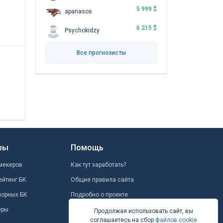
5 999 $
apanasos
6 215 $
Psychokidzy
Все прогнозисты
ры
Помощь
мекеров
Как тут заработать?
ейтинг БК
Общие правила сайта
шорных БК
Подробно о проекте
еры
Школа ставок
Продолжая использовать сайт, вы
соглашаетесь на сбор
файлов cookie