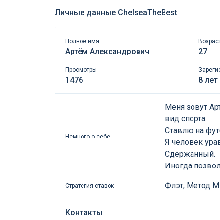
Личные данные ChelseaTheBest
Полное имя
Возрас
Артём Александрович
27
Просмотры
Зареги
1476
8 лет
Меня зовут Ар
вид спорта.
Ставлю на футб
Немного о себе
Я человек ур
Сдержанный.
Иногда позвол
Флэт, Метод М
Стратегия ставок
Контакты