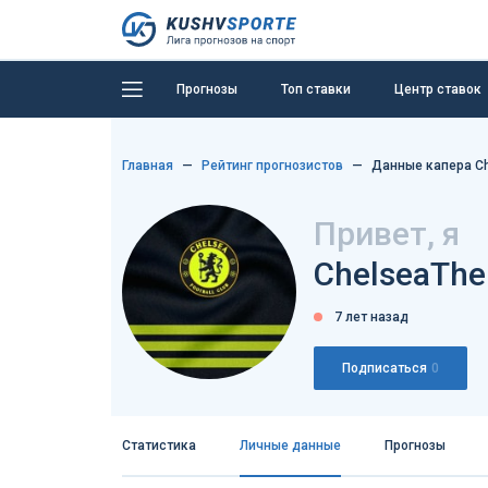
Прогнозы
Топ ставки
Центр ставок
Главная
Рейтинг прогнозистов
Данные капера Ch
Привет, я
ChelseaThe
7 лет назад
Подписаться
0
Статистика
Личные данные
Прогнозы