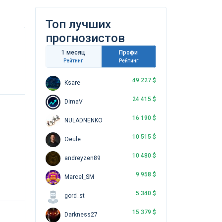
Топ лучших
прогнозистов
1 месяц
Профи
Рейтинг
Рейтинг
49 227 $
Ksare
24 415 $
DimaV
16 190 $
NULADNENKO
10 515 $
Oeule
10 480 $
andreyzen89
9 958 $
Marcel_SM
5 340 $
gord_st
15 379 $
Darkness27