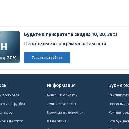
Будьте в приоритете скидка 10, 20, 30%!
Персональная программа лояльности
Узнать подробнее
озы
Информация
Букмеке
ы прогнозов
Бонусы и фрибеты
Рейтинг бук
нозы на футбол
Лучшие эксперты
Народный р
огнозов
Пресс центр новостей
Рейтинг оф
нозы на спорт
Ваши отзывы
Все букмек