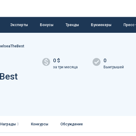
Эксперты
Бонусы
Тренды
Букмекеры
Пресс
elseaTheBest
0 $
0
за три месяца
Выигрышей
Best
Награды
3
Конкурсы
Обсуждение