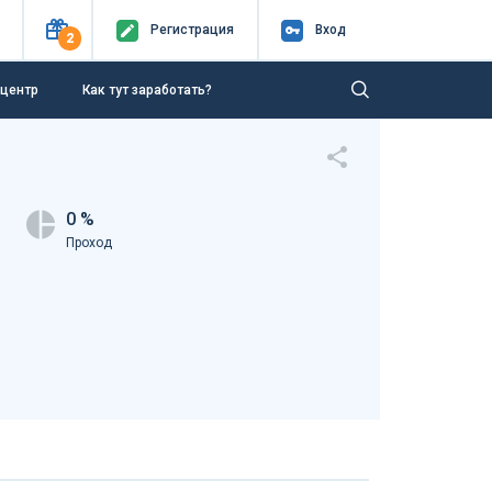
Регистр
ация
Вход
2
-центр
Как тут заработать?
0 %
Проход