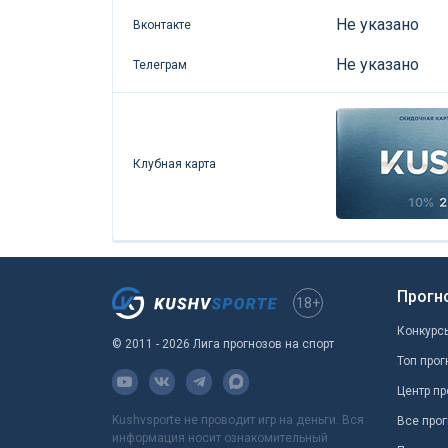
Не указано
Вконтакте
Не указано
Телеграм
Клубная карта
Прогн
18+
Конкурс
© 2011 - 2026 Лига прогнозов на спорт
Топ прог
Центр пр
Kushvsporte не проводит игр на деньги. Вся
Все прог
информация носит ознакомительный