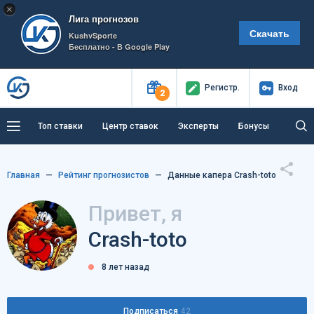
×
Лига прогнозов
Скачать
KushvSporte
Бесплатно - В Google Play
Регистр
.
Вход
2
Топ ставки
Центр ставок
Эксперты
Бонусы
Тренды
Букмекеры
Пресс-центр
Главная
Рейтинг прогнозистов
Данные капера Crash-toto
Как тут заработать?
Привет, я
Crash-toto
8 лет назад
Подписаться
42