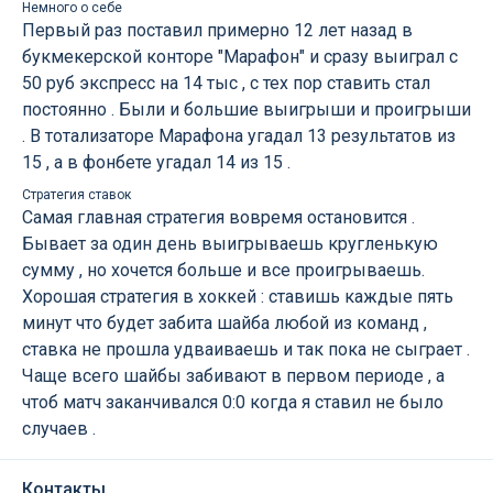
Немного о себе
Первый раз поставил примерно 12 лет назад в
букмекерской конторе "Марафон" и сразу выиграл с
50 руб экспресс на 14 тыс , с тех пор ставить стал
постоянно . Были и большие выигрыши и проигрыши
. В тотализаторе Марафона угадал 13 результатов из
15 , а в фонбете угадал 14 из 15 .
Стратегия ставок
Самая главная стратегия вовремя остановится .
Бывает за один день выигрываешь кругленькую
сумму , но хочется больше и все проигрываешь.
Хорошая стратегия в хоккей : ставишь каждые пять
минут что будет забита шайба любой из команд ,
ставка не прошла удваиваешь и так пока не сыграет .
Чаще всего шайбы забивают в первом периоде , а
чтоб матч заканчивался 0:0 когда я ставил не было
случаев .
Контакты