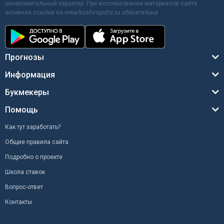
ознакомительный характер. При использовании материалов сайта
активная ссылка на www.kushvsporte.ru обязательна
Прогнозы
Информация
Букмекеры
Помощь
Как тут заработать?
Общие правила сайта
Подробно о проекте
Школа ставок
Вопрос-ответ
Контакты