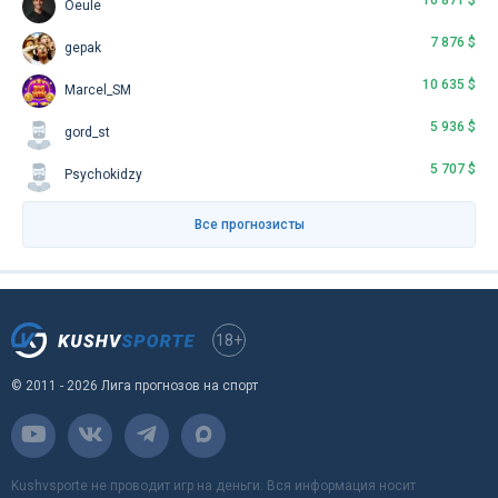
Oeule
7 876 $
gepak
10 635 $
Marcel_SM
5 936 $
gord_st
5 707 $
Psychokidzy
Все прогнозисты
18+
© 2011 - 2026 Лига прогнозов на спорт
Kushvsporte не проводит игр на деньги. Вся информация носит