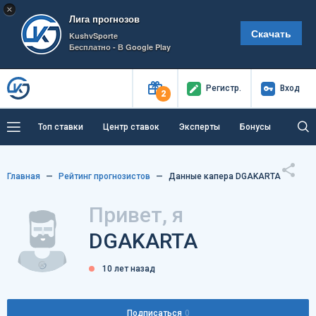
×
Лига прогнозов
Скачать
KushvSporte
Бесплатно - В Google Play
Регистр
.
Вход
2
Топ ставки
Центр ставок
Эксперты
Бонусы
Тренды
Букмекеры
Пресс-центр
Главная
Рейтинг прогнозистов
Данные капера DGAKARTA
Как тут заработать?
Привет, я
DGAKARTA
10 лет назад
Подписаться
0