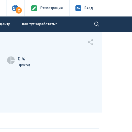
Регистр
ация
Вход
2
-центр
Как тут заработать?
0 %
Проход