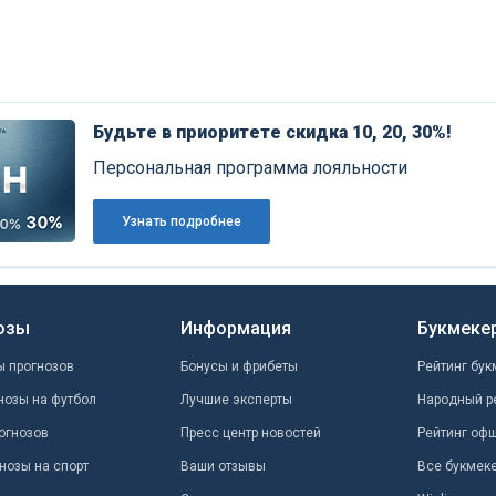
Будьте в приоритете скидка 10, 20, 30%!
Персональная программа лояльности
Узнать подробнее
озы
Информация
Букмеке
ы прогнозов
Бонусы и фрибеты
Рейтинг бук
нозы на футбол
Лучшие эксперты
Народный р
огнозов
Пресс центр новостей
Рейтинг оф
нозы на спорт
Ваши отзывы
Все букмек