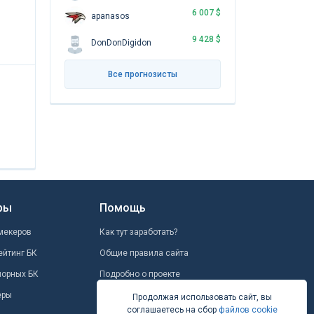
6 007 $
apanasos
9 428 $
DonDonDigidon
Все прогнозисты
ры
Помощь
мекеров
Как тут заработать?
ейтинг БК
Общие правила сайта
шорных БК
Подробно о проекте
еры
Школа ставок
Продолжая использовать сайт, вы
соглашаетесь на сбор
файлов cookie