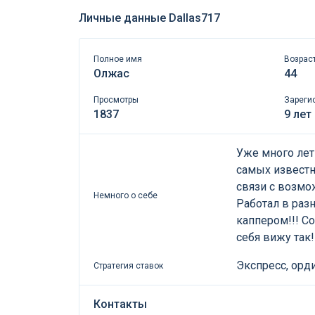
Личные данные Dallas717
Полное имя
Возрас
Олжас
44
Просмотры
Зареги
1837
9 лет
Уже много лет
самых известн
связи с возмо
Немного о себе
Работал в разн
каппером!!! Со
себя вижу так!!
Экспресс, орд
Стратегия ставок
Контакты