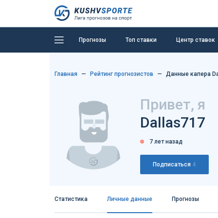
Прогнозы
Топ ставки
Центр ставок
Главная
Рейтинг прогнозистов
Данные капера Da
Привет, я
Dallas717
7 лет назад
Подписаться
4
Статистика
Личные данные
Прогнозы