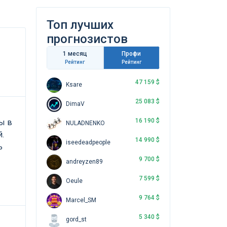
Топ лучших
прогнозистов
1 месяц
Профи
Рейтинг
Рейтинг
47 159 $
Ksare
25 083 $
DimaV
16 190 $
ы в
NULADNENKO
.
14 990 $
iseedeadpeople
ь
9 700 $
andreyzen89
7 599 $
Oeule
9 764 $
Marcel_SM
5 340 $
gord_st