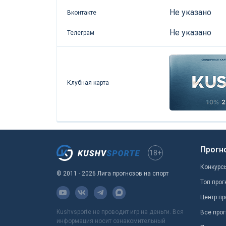
Не указано
Вконтакте
Не указано
Телеграм
Клубная карта
Прогн
18+
Конкурс
© 2011 - 2026 Лига прогнозов на спорт
Топ прог
Центр пр
Kushvsporte не проводит игр на деньги. Вся
Все прог
информация носит ознакомительный