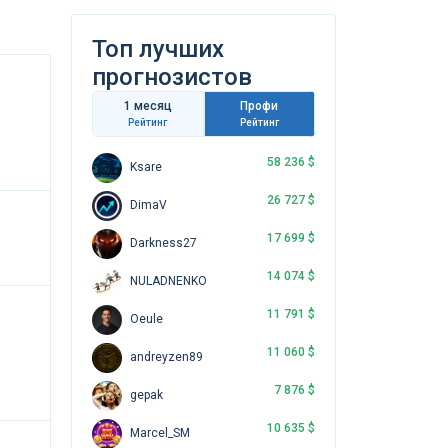
Топ лучших
прогнозистов
1 месяц
Профи
Рейтинг
Рейтинг
58 236 $
Ksare
26 727 $
DimaV
17 699 $
Darkness27
14 074 $
NULADNENKO
11 791 $
Oeule
11 060 $
andreyzen89
7 876 $
gepak
10 635 $
Marcel_SM