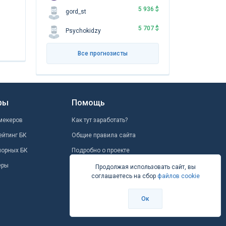
5 936 $
gord_st
5 707 $
Psychokidzy
Все прогнозисты
ры
Помощь
мекеров
Как тут заработать?
ейтинг БК
Общие правила сайта
шорных БК
Подробно о проекте
еры
Школа ставок
Продолжая использовать сайт, вы
соглашаетесь на сбор
файлов cookie
Вопрос-ответ
Контакты
Ок