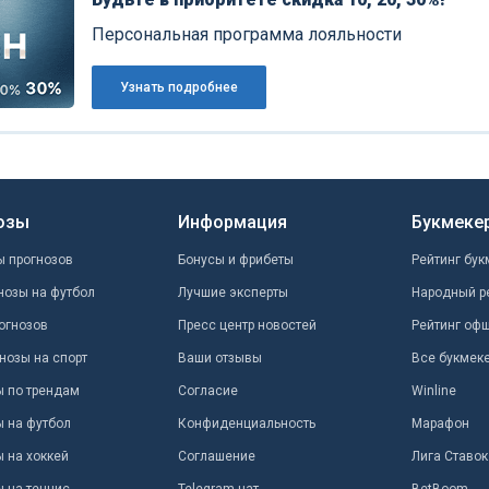
Персональная программа лояльности
Узнать подробнее
озы
Информация
Букмеке
ы прогнозов
Бонусы и фрибеты
Рейтинг бук
нозы на футбол
Лучшие эксперты
Народный р
огнозов
Пресс центр новостей
Рейтинг оф
нозы на спорт
Ваши отзывы
Все букмек
ы по трендам
Согласие
Winline
ы на футбол
Конфиденциальность
Марафон
 на хоккей
Соглашение
Лига Ставок