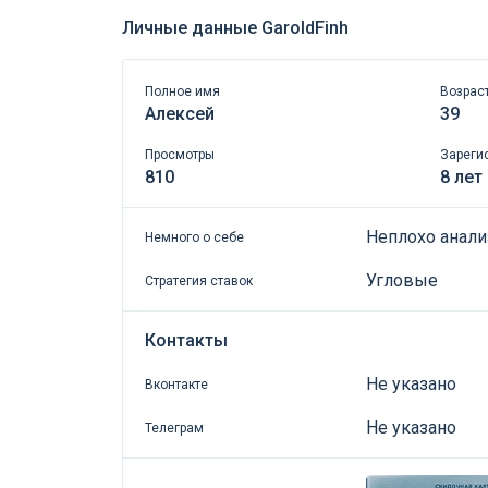
Личные данные GaroldFinh
Полное имя
Возрас
Алексей
39
Просмотры
Зареги
810
8 лет
Неплохо анали
Немного о себе
Угловые
Стратегия ставок
Контакты
Не указано
Вконтакте
Не указано
Телеграм