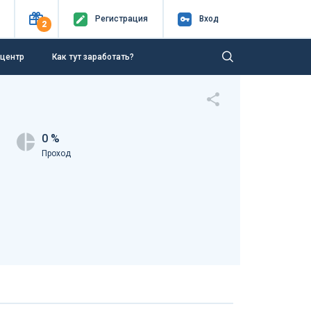
Регистр
ация
Вход
2
-центр
Как тут заработать?
0 %
Проход