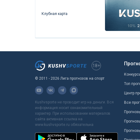
Клубная карта
Прогн
18+
Конкурс
© 2011 - 2026 Лига прогнозов на спорт
Топ прог
Центр пр
Kushvsporte не проводит игр на деньги. Вся
Все прог
информация носит ознакомительный
Прогноз
характер. При использовании материалов
сайта активная ссылка на
Прогноз
www.kushvsporte.ru обязательна
Прогнозы