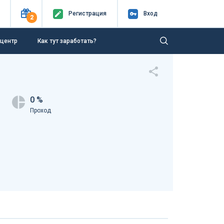
Регистр
ация
Вход
2
-центр
Как тут заработать?
0 %
Проход