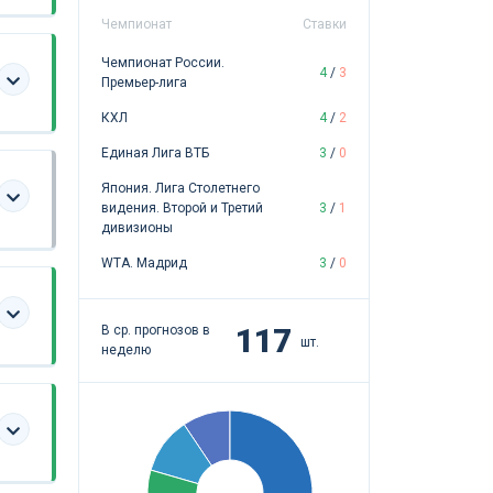
Чемпионат
Ставки
Чемпионат России.
4
/
3
Премьер-лига
КХЛ
4
/
2
Единая Лига ВТБ
3
/
0
Япония. Лига Столетнего
видения. Второй и Третий
3
/
1
дивизионы
WTA. Мадрид
3
/
0
117
В ср. прогнозов в
шт.
неделю