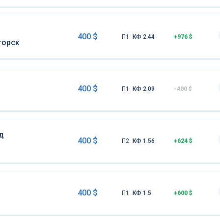
400 $
П1
КФ 2.44
+976 $
горск
400 $
П1
КФ 2.09
-400 $
д
400 $
П2
КФ 1.56
+624 $
400 $
П1
КФ 1.5
+600 $