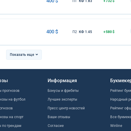
400 $
П1
КФ 1.83
+732 $
400 $
П2
КФ 1.45
+580 $
Показать еще
озы
Информация
Букмеке
ы прогнозов
Бонусы и фрибеты
Рейтинг бук
нозы на футбол
Лучшие эксперты
Народный р
огнозов
Пресс центр новостей
Рейтинг оф
нозы на спорт
Ваши отзывы
Все букмек
ы по трендам
Согласие
Winline