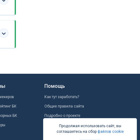
ры
Помощь
мекеров
Как тут заработать?
ейтинг БК
Общие правила сайта
шорных БК
Подробно о проекте
еры
Школа ставок
Продолжая использовать сайт, вы
соглашаетесь на сбор
файлов cookie
Вопрос-ответ