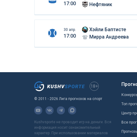
17:00
Нефтяник
Хэйли Баптисте
30 апр.
17:00
Мирра Андреева
Прогн
18+
Конкурс
© 2011 - 2026 Лига прогнозов на спорт
Топ прог
Центр пр
Kushvsporte не проводит игр на деньги. Вся
Все прог
информация носит ознакомительный
Прогноз
характер. При использовании материалов