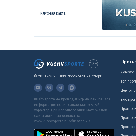
Клубная карта
Прогн
18+
Конкурс
© 2011 - 2026 Лига прогнозов на спорт
Топ прог
Центр пр
Kushvsporte не проводит игр на деньги. Вся
Все прог
информация носит ознакомительный
Прогноз
характер. При использовании материалов
сайта активная ссылка на
Прогноз
www.kushvsporte.ru обязательна
Прогнозы