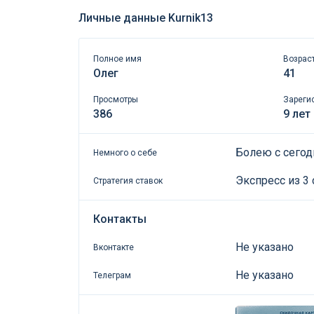
Личные данные Kurnik13
Полное имя
Возрас
Олег
41
Просмотры
Зареги
386
9 лет
Болею с сегод
Немного о себе
Экспресс из 3
Стратегия ставок
Контакты
Не указано
Вконтакте
Не указано
Телеграм