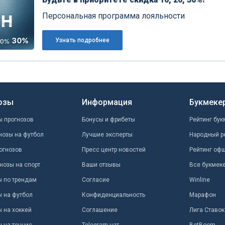
Персональная программа лояльности
Узнать подробнее
озы
Информация
Букмеке
ы прогнозов
Бонусы и фрибеты
Рейтинг бук
нозы на футбол
Лучшие эксперты
Народный р
огнозов
Пресс центр новостей
Рейтинг оф
нозы на спорт
Ваши отзывы
Все букмек
ы по трендам
Согласие
Winline
ы на футбол
Конфиденциальность
Марафон
 на хоккей
Соглашение
Лига Ставок