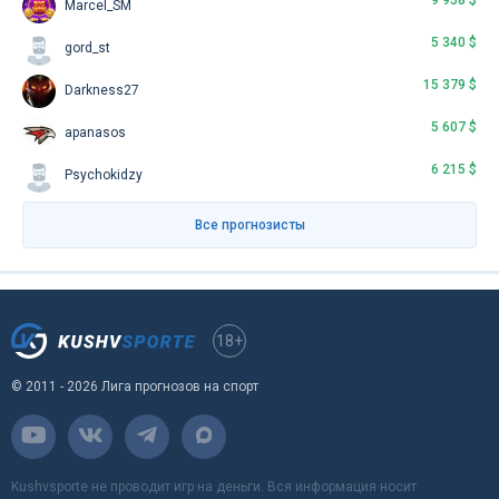
Marcel_SM
5 340 $
gord_st
15 379 $
Darkness27
5 607 $
apanasos
6 215 $
Psychokidzy
Все прогнозисты
18+
© 2011 - 2026 Лига прогнозов на спорт
Kushvsporte не проводит игр на деньги. Вся информация носит