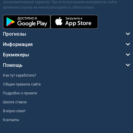
ознакомительный характер. При использовании материалов сайта
активная ссылка на www.kushvsporte.ru обязательна
Прогнозы
Информация
Букмекеры
Помощь
Как тут заработать?
Общие правила сайта
Подробно о проекте
Школа ставок
Вопрос-ответ
Контакты