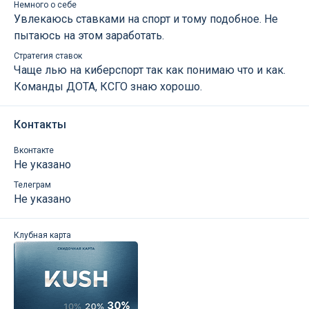
Немного о себе
Увлекаюсь ставками на спорт и тому подобное. Не
пытаюсь на этом заработать.
Стратегия ставок
Чаще лью на киберспорт так как понимаю что и как.
Команды ДОТА, КСГО знаю хорошо.
Контакты
Вконтакте
Не указано
Телеграм
Не указано
Клубная карта