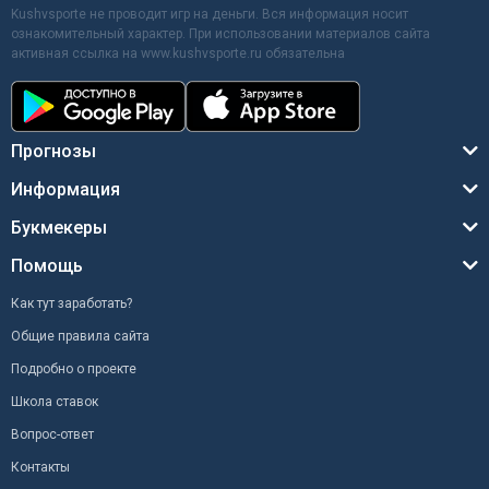
Kushvsporte не проводит игр на деньги. Вся информация носит
ознакомительный характер. При использовании материалов сайта
активная ссылка на www.kushvsporte.ru обязательна
Прогнозы
Информация
Букмекеры
Помощь
Как тут заработать?
Общие правила сайта
Подробно о проекте
Школа ставок
Вопрос-ответ
Контакты