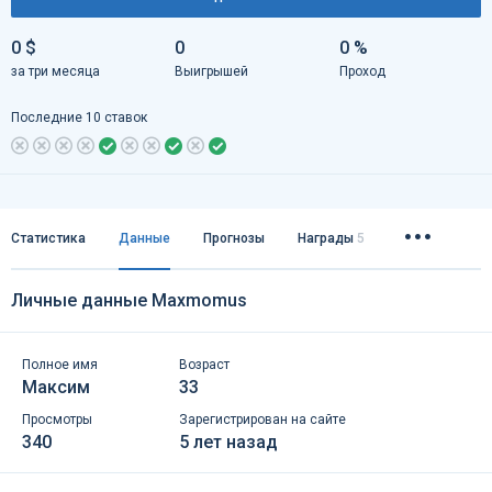
0 $
0
0 %
за три месяца
Выигрышей
Проход
Последние 10 ставок
Статистика
Данные
Прогнозы
Награды
5
Личные данные Maxmomus
Полное имя
Возраст
Максим
33
Просмотры
Зарегистрирован на сайте
340
5 лет назад