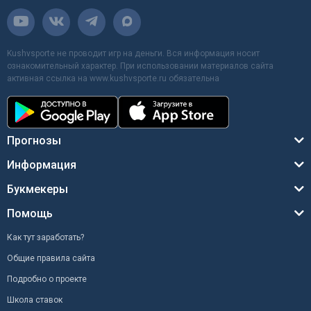
Kushvsporte не проводит игр на деньги. Вся информация носит
ознакомительный характер. При использовании материалов сайта
активная ссылка на www.kushvsporte.ru обязательна
Прогнозы
Информация
Букмекеры
Помощь
Как тут заработать?
Общие правила сайта
Подробно о проекте
Школа ставок