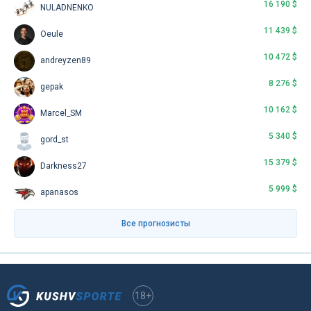
16 190 $
NULADNENKO
11 439 $
Oeule
10 472 $
andreyzen89
8 276 $
gepak
10 162 $
Marcel_SM
5 340 $
gord_st
15 379 $
Darkness27
5 999 $
apanasos
Все прогнозисты
18+