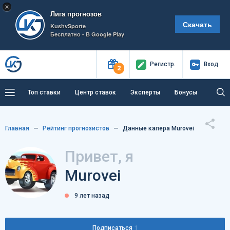
×
Лига прогнозов
Скачать
KushvSporte
Бесплатно - В Google Play
Регистр
.
Вход
2
Топ ставки
Центр ставок
Эксперты
Бонусы
Тренды
Букмекеры
Пресс-центр
Главная
Рейтинг прогнозистов
Данные капера Murovei
Как тут заработать?
Привет, я
Murovei
9 лет назад
Подписаться
1