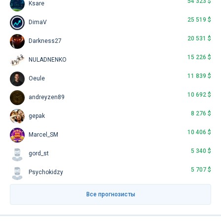
54 323 $
Ksare
25 519 $
DimaV
20 531 $
Darkness27
15 226 $
NULADNENKO
11 839 $
Oeule
10 692 $
andreyzen89
8 276 $
gepak
10 406 $
Marcel_SM
5 340 $
gord_st
5 707 $
Psychokidzy
Все прогнозисты