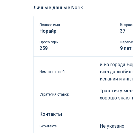
Личные данные Norik
Полное имя
Возрас
Норайр
37
Просмотры
Зареги
259
9 лет
Я из города Бо
всегда любил 
Немного о себе
испании и англ
Тратегия у ме
Стратегия ставок
хорошо знаю, и
Контакты
Не указано
Вконтакте