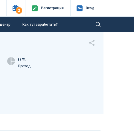
Регистр
ация
Вход
2
-центр
Как тут заработать?
0 %
Проход