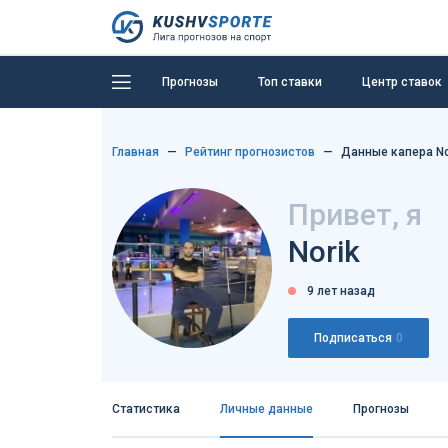
Прогнозы
Топ ставки
Центр ставок
Главная
Рейтинг прогнозистов
Данные капера No
Привет, я
Norik
9 лет назад
Подписаться
0
Статистика
Личные данные
Прогнозы