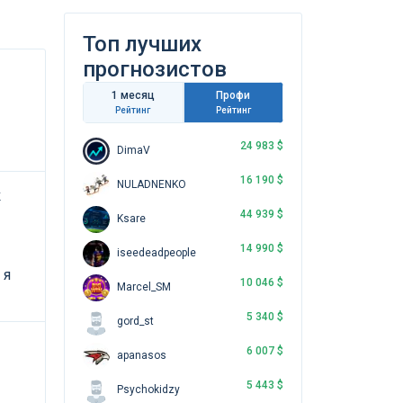
Топ лучших
прогнозистов
1 месяц
Профи
Рейтинг
Рейтинг
24 983 $
DimaV
16 190 $
NULADNENKO
к
44 939 $
Ksare
14 990 $
iseedeadpeople
 я
10 046 $
Marcel_SM
5 340 $
gord_st
6 007 $
apanasos
5 443 $
Psychokidzy