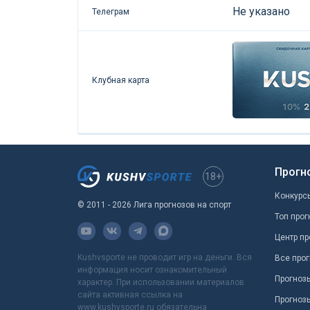
Не указано
Телеграм
Клубная карта
Прогн
18+
Конкурс
© 2011 - 2026 Лига прогнозов на спорт
Топ прог
Центр пр
Kushvsporte не проводит игр на деньги. Вся
Все прог
информация носит ознакомительный
Прогноз
характер. При использовании материалов
сайта активная ссылка на
Прогноз
www.kushvsporte.ru обязательна