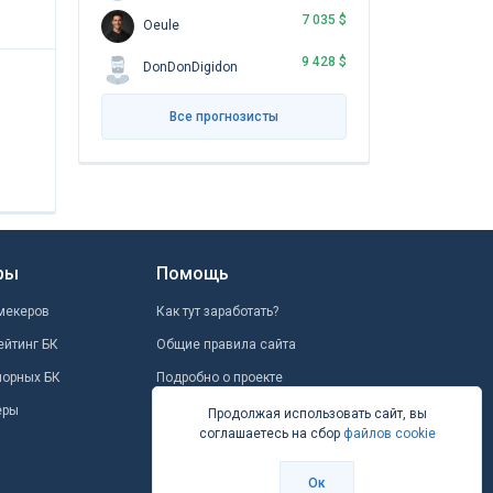
7 035 $
Oeule
9 428 $
DonDonDigidon
Все прогнозисты
ры
Помощь
мекеров
Как тут заработать?
ейтинг БК
Общие правила сайта
шорных БК
Подробно о проекте
еры
Школа ставок
Продолжая использовать сайт, вы
соглашаетесь на сбор
файлов cookie
Вопрос-ответ
Контакты
Ок