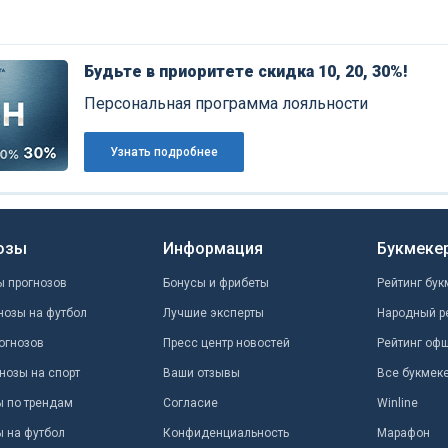
Будьте в приоритете скидка 10, 20, 30%!
Персональная программа лояльности
Узнать подробнее
озы
Информация
Букмеке
ы прогнозов
Бонусы и фрибеты
Рейтинг бук
нозы на футбол
Лучшие эксперты
Народный р
огнозов
Пресс центр новостей
Рейтинг оф
нозы на спорт
Ваши отзывы
Все букмек
ы по трендам
Согласие
Winline
ы на футбол
Конфиденциальность
Марафон