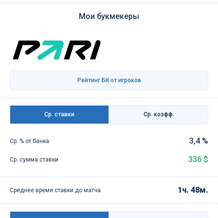
Мои букмекеры
Рейтинг БК от игроков
Ср. ставки
Ср. коэфф.
3,4 %
Ср. % от банка
336 $
Ср. сумма ставки
1ч. 48м.
Среднее время ставки до матча