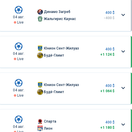
Динамо Загреб
400 $
04 авг.
-400 $
Жальгирис Каунас
Live
Юнион Сент-Жилуаз
400 $
04 авг.
+1 124 $
Будё-Глимт
Live
Юнион Сент-Жилуаз
400 $
04 авг.
+1 064 $
Будё-Глимт
Live
Спарта
400 $
04 авг.
+1 180 $
Лион
Live