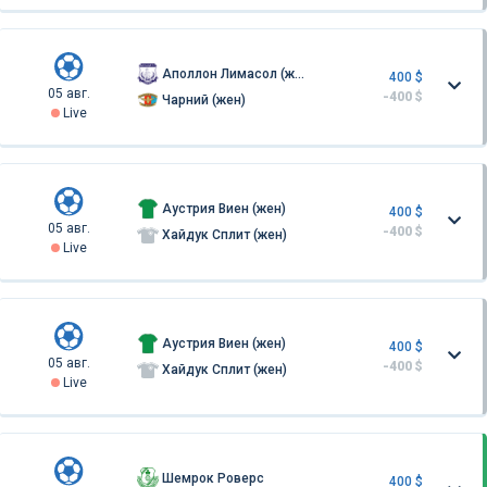
Аполлон Лимасол (жен)
400 $
05 авг.
-400 $
Чарний (жен)
Live
Аустрия Виен (жен)
400 $
05 авг.
-400 $
Хайдук Сплит (жен)
Live
Аустрия Виен (жен)
400 $
05 авг.
-400 $
Хайдук Сплит (жен)
Live
Шемрок Роверс
400 $