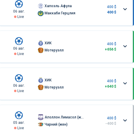
Хапоэль Афула
400 $
06 авг.
400 $
Маккаби Герцлия
Live
ХИК
400 $
06 авг.
+656 $
Мотеруэлл
Live
ХИК
400 $
06 авг.
+640 $
Мотеруэлл
Live
Аполлон Лимасол (жен)
400 $
05 авг.
-400 $
Чарний (жен)
Live