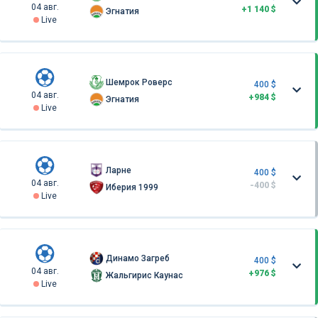
04 авг.
+1 140 $
Эгнатия
Live
Шемрок Роверс
400 $
04 авг.
+984 $
Эгнатия
Live
Ларне
400 $
04 авг.
-400 $
Иберия 1999
Live
Динамо Загреб
400 $
04 авг.
+976 $
Жальгирис Каунас
Live