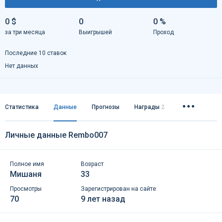
0 $
0
0 %
за три месяца
Выигрышей
Проход
Последние 10 ставок
Нет данных
Статистика
Данные
Прогнозы
Награды
2
Личные данные Rembo007
Полное имя
Возраст
Мишаня
33
Просмотры
Зарегистрирован на сайте
70
9 лет назад