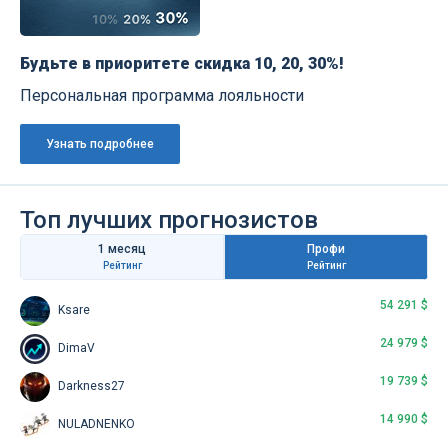
Будьте в приоритете скидка 10, 20, 30%!
Персональная программа лояльности
Узнать подробнее
Топ лучших прогнозистов
1 месяц
Профи
Рейтинг
Рейтинг
54 291 $
Ksare
24 979 $
DimaV
19 739 $
Darkness27
14 990 $
NULADNENKO