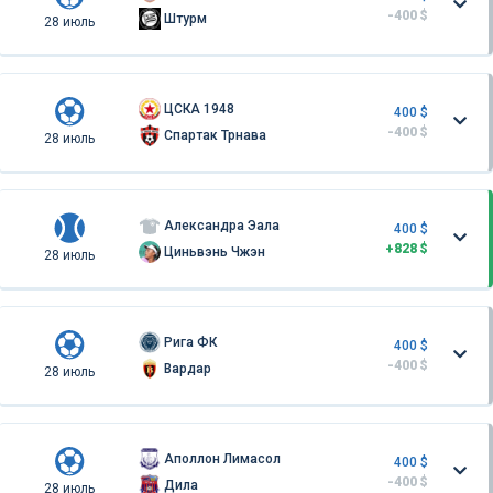
-400 $
Штурм
28 июль
ЦСКА 1948
400 $
-400 $
Спартак Трнава
28 июль
Александра Эала
400 $
+828 $
Циньвэнь Чжэн
28 июль
Рига ФК
400 $
-400 $
Вардар
28 июль
Аполлон Лимасол
400 $
-400 $
Дила
28 июль