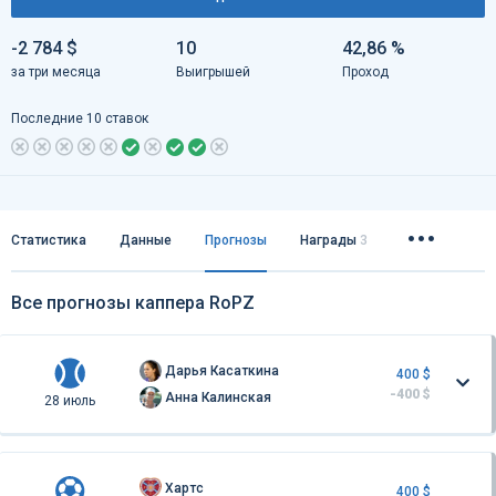
-2 784 $
10
42,86 %
за три месяца
Выигрышей
Проход
Последние 10 ставок
Статистика
Данные
Прогнозы
Награды
3
Все прогнозы каппера RoPZ
Дарья Касаткина
400 $
-400 $
Анна Калинская
28 июль
Хартс
400 $