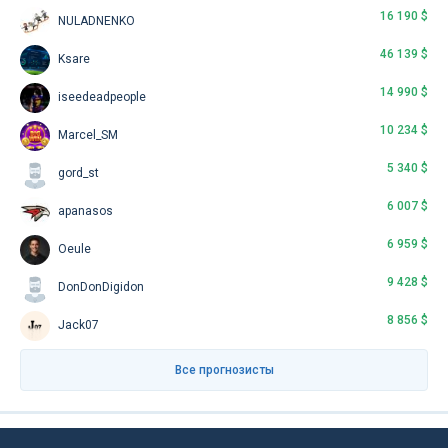
16 190 $
NULADNENKO
46 139 $
Ksare
14 990 $
iseedeadpeople
10 234 $
Marcel_SM
5 340 $
gord_st
6 007 $
apanasos
6 959 $
Oeule
9 428 $
DonDonDigidon
8 856 $
Jack07
Все прогнозисты