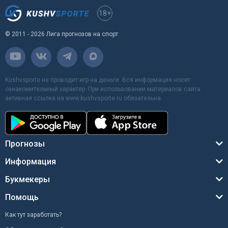
18+
© 2011 - 2026 Лига прогнозов на спорт
Kushvsporte не проводит игр на деньги. Вся информация носит
ознакомительный характер. При использовании материалов сайта
активная ссылка на www.kushvsporte.ru обязательна
Прогнозы
Информация
Букмекеры
Помощь
Как тут заработать?