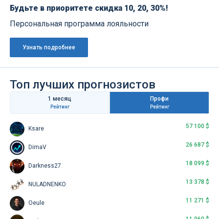
Будьте в приоритете скидка 10, 20, 30%!
Персональная программа лояльности
Узнать подробнее
Топ лучших прогнозистов
1 месяц
Профи
Рейтинг
Рейтинг
57 100 $
Ksare
26 687 $
DimaV
18 099 $
Darkness27
13 378 $
NULADNENKO
11 271 $
Oeule
11 060 $