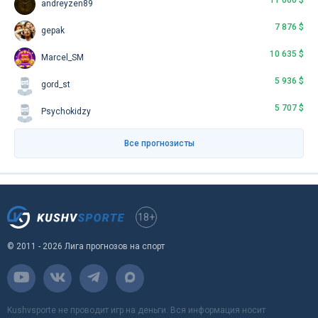
andreyzen89
7 876 $
gepak
10 635 $
Marcel_SM
5 936 $
gord_st
5 707 $
Psychokidzy
Все прогнозисты
18+
© 2011 - 2026 Лига прогнозов на спорт
Kushvsporte не проводит игр на деньги. Вся информация носит