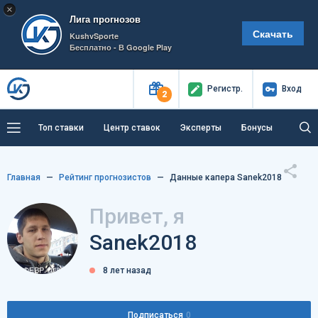
×
Лига прогнозов
Скачать
KushvSporte
Бесплатно - В Google Play
Регистр
.
Вход
2
Топ ставки
Центр ставок
Эксперты
Бонусы
Тренды
Букмекеры
Пресс-центр
Главная
Рейтинг прогнозистов
Данные капера Sanek2018
Как тут заработать?
Привет, я
Sanek2018
8 лет назад
Подписаться
0