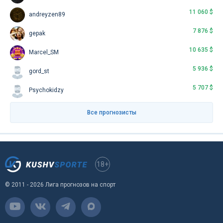
11 060 $
andreyzen89
7 876 $
gepak
10 635 $
Marcel_SM
5 936 $
gord_st
5 707 $
Psychokidzy
Все прогнозисты
18+
© 2011 - 2026 Лига прогнозов на спорт