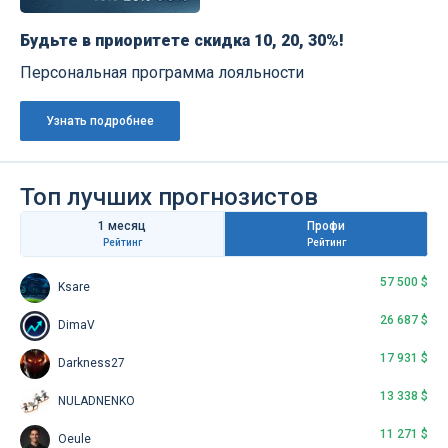
Будьте в приоритете скидка 10, 20, 30%!
Персональная программа лояльности
Узнать подробнее
Топ лучших прогнозистов
1 месяц
Профи
Рейтинг
Рейтинг
57 500 $
Ksare
26 687 $
DimaV
17 931 $
Darkness27
13 338 $
NULADNENKO
11 271 $
Oeule