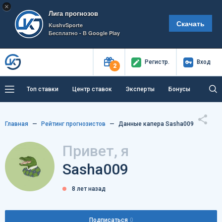
×
Лига прогнозов
Скачать
KushvSporte
Бесплатно - В Google Play
Регистр
.
Вход
2
Топ ставки
Центр ставок
Эксперты
Бонусы
Тренды
Букмекеры
Пресс-центр
Главная
Рейтинг прогнозистов
Данные капера Sasha009
Как тут заработать?
Привет, я
Sasha009
8 лет назад
Подписаться
0