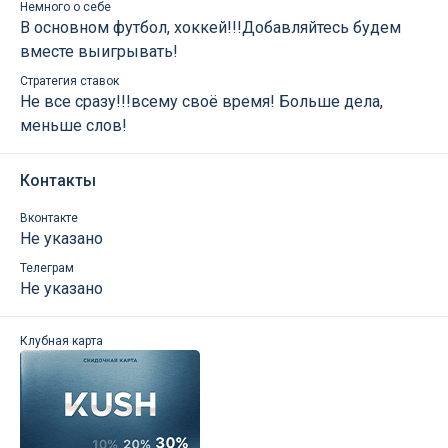
Немного о себе
В основном футбол, хоккей!!!Добавляйтесь будем
вместе выигрывать!
Стратегия ставок
Не все сразу!!!всему своё время! Больше дела,
меньше слов!
Контакты
Вконтакте
Не указано
Телеграм
Не указано
Клубная карта