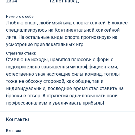
2304
12 лет назад
Немного о себе
Люблю спорт, любимый вид спорта-хоккей. В хоккее
специализируюсь на Континентальной хоккейной
лиге. На остальные виды спорта прогнозирую на
усмотрение привлекательных игр.
Стратегия ставок
Ставлю на исходы, нравятся плюсовые форы с
подозрительно завышенными коэффициентами,
естественно зная настоящие силы команд, тоталы
тоже не обхожу стороной, как общие, так и
индивидуальные, последнее время стал ставить на
броски в створ. А стратегия одна-повышать свой
профессионализм и увеличивать прибыль!
Контакты
Вконтакте