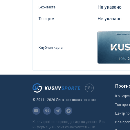
Не указано
Вконтакте
Не указано
Телеграм
Клубная карта
Прогн
18+
Конкурс
© 2011 - 2026 Лига прогнозов на спорт
Топ прог
Центр пр
Kushvsporte не проводит игр на деньги. Вся
Все прог
информация носит ознакомительный