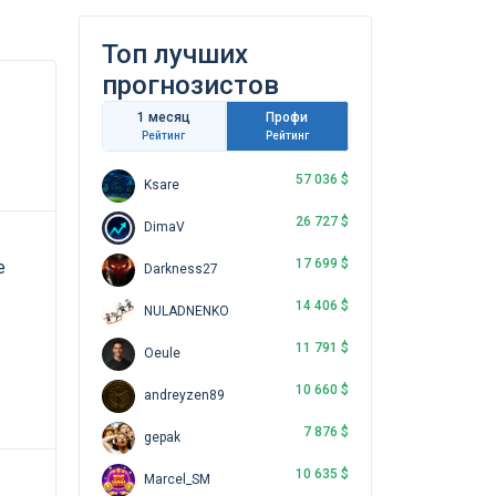
Топ лучших
прогнозистов
1 месяц
Профи
Рейтинг
Рейтинг
57 036 $
Ksare
26 727 $
DimaV
17 699 $
е
Darkness27
14 406 $
NULADNENKO
11 791 $
Oeule
10 660 $
andreyzen89
7 876 $
gepak
10 635 $
Marcel_SM