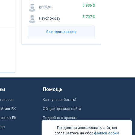
5 936 $
gord_st
5 707 $
Psychokidzy
Все прогнозисты
ры
Помощь
мекеров
Как тут заработать?
ейтинг БК
Общие правила сайта
шорных БК
Подробно о проекте
еры
Школа ставок
Продолжая использовать сайт, вы
соглашаетесь на сбор
файлов cookie