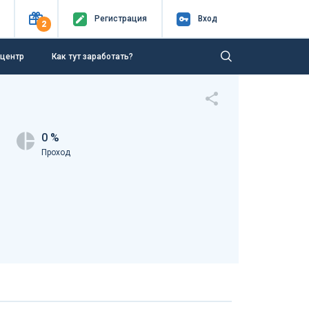
Регистр
ация
Вход
2
-центр
Как тут заработать?
0 %
Проход