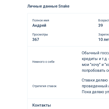
Личные данные Snake
Полное имя
Возрас
Андрей
39
Просмотры
Зареги
367
10 ле
Обычный госсл
кредиты и т.д.
Немного о себе
мои "хочу" и "
попробовать с
Ставки делаю 
проведенный а
Стратегия ставок
Пока делаю упо
Контакты