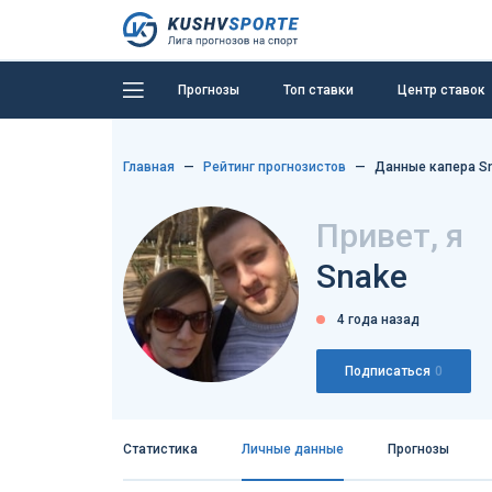
Прогнозы
Топ ставки
Центр ставок
Главная
Рейтинг прогнозистов
Данные капера S
Привет, я
Snake
4 года назад
Подписаться
0
Статистика
Личные данные
Прогнозы