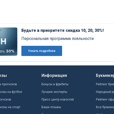
Будьте в приоритете скидка 10, 20, 30%!
Персональная программа лояльности
Узнать подробнее
озы
Информация
Букмеке
ы прогнозов
Бонусы и фрибеты
Рейтинг бук
нозы на футбол
Лучшие эксперты
Народный р
огнозов
Пресс центр новостей
Рейтинг оф
нозы на спорт
Ваши отзывы
Все букмек