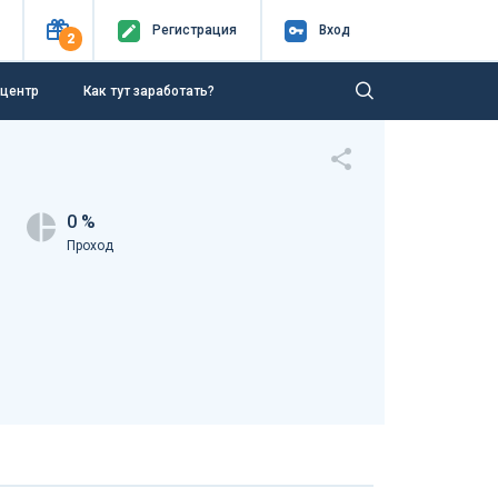
Регистр
ация
Вход
2
-центр
Как тут заработать?
0 %
Проход