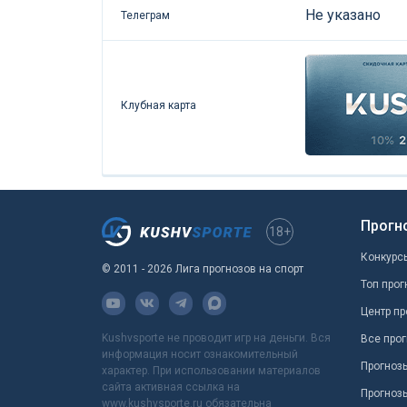
Не указано
Телеграм
Клубная карта
Прогн
18+
Конкурс
© 2011 - 2026 Лига прогнозов на спорт
Топ прог
Центр пр
Kushvsporte не проводит игр на деньги. Вся
Все прог
информация носит ознакомительный
Прогноз
характер. При использовании материалов
сайта активная ссылка на
Прогноз
www.kushvsporte.ru обязательна