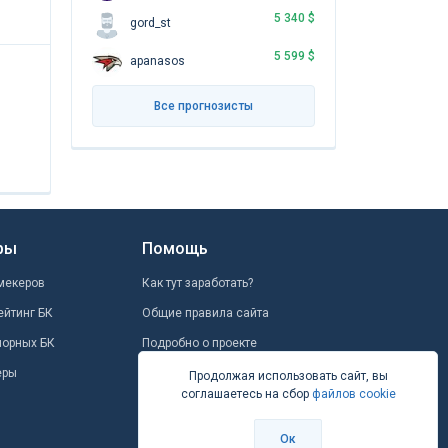
5 340 $
gord_st
5 599 $
apanasos
Все прогнозисты
ры
Помощь
мекеров
Как тут заработать?
ейтинг БК
Общие правила сайта
шорных БК
Подробно о проекте
еры
Школа ставок
Продолжая использовать сайт, вы
соглашаетесь на сбор
файлов cookie
Вопрос-ответ
Контакты
Ок