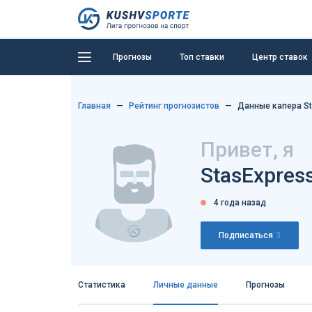
Прогнозы
Топ ставки
Центр ставок
Главная
Рейтинг прогнозистов
Данные капера S
Привет, я
StasExpres
4 года назад
Подписаться
3
Статистика
Личные данные
Прогнозы