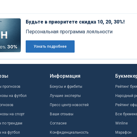
Будьте в приоритете скидка 10, 20, 30%!
Персональная программа лояльности
Узнать подробнее
озы
Информация
Букмеке
ы прогнозов
Бонусы и фрибеты
Рейтинг бук
нозы на футбол
Лучшие эксперты
Народный р
огнозов
Пресс центр новостей
Рейтинг оф
нозы на спорт
Ваши отзывы
Все букмек
ы по трендам
Согласие
Winline
ы на футбол
Конфиденциальность
Марафон