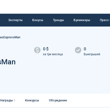
Эксперты
Бонусы
Тренды
Букмекеры
Пресс
tasExpressMan
0 $
0
за три месяца
Выигрышей
sMan
Награды
9
Конкурсы
Обсуждение