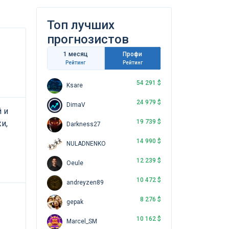
Топ лучших
прогнозистов
1 месяц
Профи
Рейтинг
Рейтинг
54 291 $
Ksare
24 979 $
DimaV
 и
19 739 $
и,
Darkness27
14 990 $
NULADNENKO
12 239 $
Oeule
10 472 $
andreyzen89
8 276 $
gepak
10 162 $
Marcel_SM