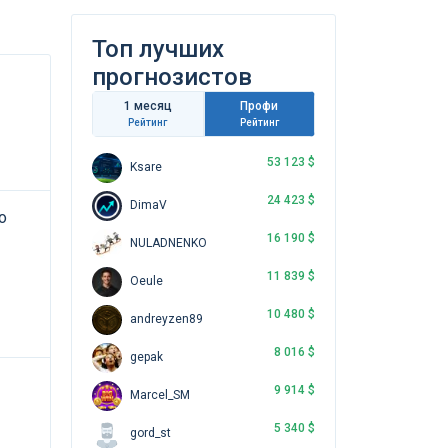
Топ лучших
прогнозистов
1 месяц
Профи
Рейтинг
Рейтинг
53 123 $
Ksare
24 423 $
DimaV
о
16 190 $
NULADNENKO
11 839 $
Oeule
10 480 $
andreyzen89
8 016 $
gepak
9 914 $
Marcel_SM
5 340 $
gord_st