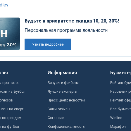
ydley
Будьте в приоритете скидка 10, 20, 30%!
Персональная программа лояльности
Узнать подробнее
озы
Информация
Букмеке
ы прогнозов
Бонусы и фрибеты
Рейтинг бук
нозы на футбол
Лучшие эксперты
Народный р
огнозов
Пресс центр новостей
Рейтинг оф
нозы на спорт
Ваши отзывы
Все букмек
ы по трендам
Согласие
Winline
ы на футбол
Конфиденциальность
Марафон