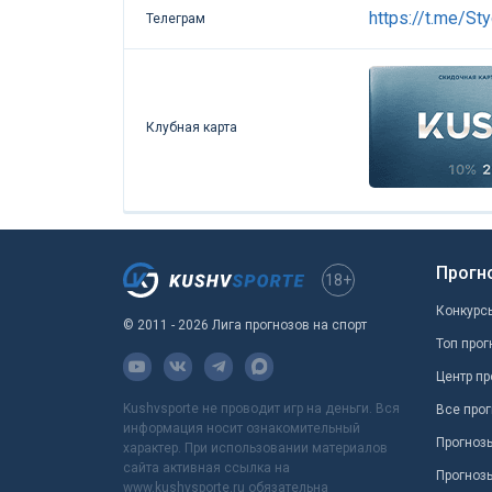
https://t.me/St
Телеграм
Клубная карта
Прогн
18+
Конкурс
© 2011 - 2026 Лига прогнозов на спорт
Топ прог
Центр пр
Kushvsporte не проводит игр на деньги. Вся
Все прог
информация носит ознакомительный
Прогноз
характер. При использовании материалов
сайта активная ссылка на
Прогноз
www.kushvsporte.ru обязательна