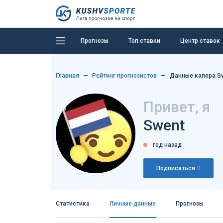
Прогнозы
Топ ставки
Центр ставок
Главная
Рейтинг прогнозистов
Данные капера S
Привет, я
Swent
год назад
Подписаться
0
Статистика
Личные данные
Прогнозы