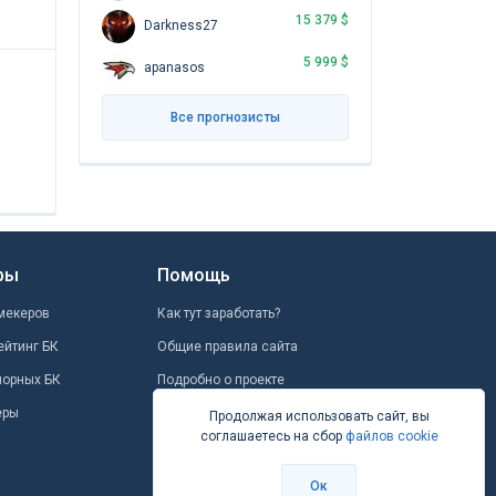
15 379 $
Darkness27
5 999 $
apanasos
Все прогнозисты
ры
Помощь
мекеров
Как тут заработать?
ейтинг БК
Общие правила сайта
шорных БК
Подробно о проекте
еры
Школа ставок
Продолжая использовать сайт, вы
соглашаетесь на сбор
файлов cookie
Вопрос-ответ
Контакты
Ок