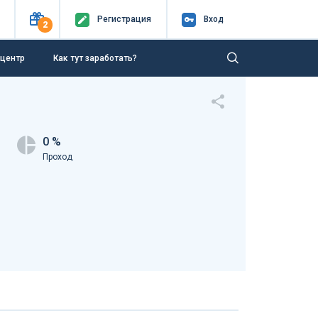
Регистр
ация
Вход
2
-центр
Как тут заработать?
0 %
Проход