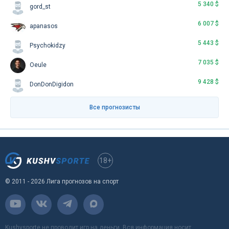
5 340 $
gord_st
6 007 $
apanasos
5 443 $
Psychokidzy
7 035 $
Oeule
9 428 $
DonDonDigidon
Все прогнозисты
18+
© 2011 - 2026 Лига прогнозов на спорт
Kushvsporte не проводит игр на деньги. Вся информация носит