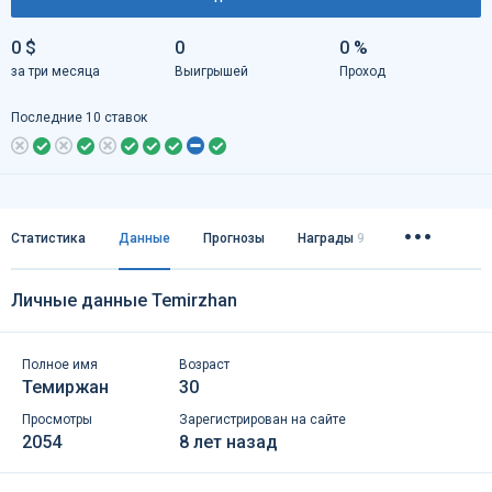
0 $
0
0 %
за три месяца
Выигрышей
Проход
Последние 10 ставок
Статистика
Данные
Прогнозы
Награды
9
Личные данные Temirzhan
Полное имя
Возраст
Темиржан
30
Просмотры
Зарегистрирован на сайте
2054
8 лет назад