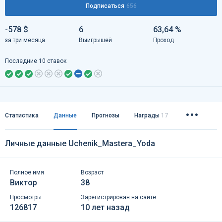
Подписаться
656
-578 $
6
63,64 %
за три месяца
Выигрышей
Проход
Последние 10 ставок
Статистика
Данные
Прогнозы
Награды
17
Личные данные Uchenik_Mastera_Yoda
Полное имя
Возраст
Виктор
38
Просмотры
Зарегистрирован на сайте
126817
10 лет назад