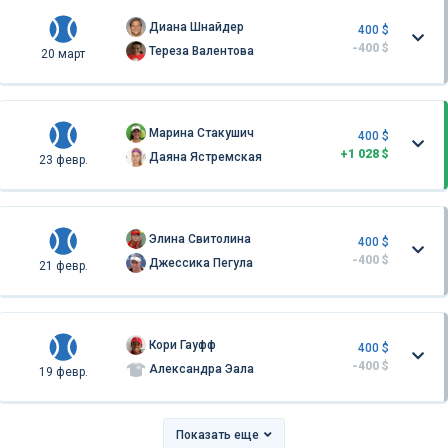
Диана Шнайдер
400 $
-400 $
Тереза Валентова
20 март
Марина Стакушич
400 $
+1 028 $
Даяна Ястремская
23 февр.
Элина Свитолина
400 $
-400 $
Джессика Пегула
21 февр.
Кори Гауфф
400 $
-400 $
Александра Эала
19 февр.
Показать еще