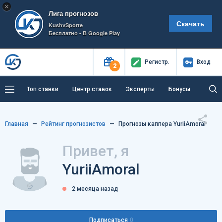
×
Лига прогнозов
Скачать
KushvSporte
Бесплатно - В Google Play
Регистр
.
Вход
2
Топ ставки
Центр ставок
Эксперты
Бонусы
Тренды
Букмекеры
Пресс-центр
Главная
Рейтинг прогнозистов
Прогнозы каппера YuriiAmoral
Как тут заработать?
Привет, я
YuriiAmoral
2 месяца назад
Подписаться
0