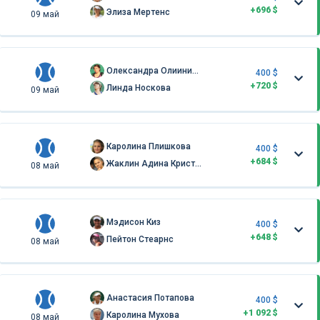
+696 $
Элиза Мертенс
09 май
Олександра Олииникова
400 $
+720 $
Линда Носкова
09 май
Каролина Плишкова
400 $
+684 $
Жаклин Адина Кристиан
08 май
Мэдисон Киз
400 $
+648 $
Пейтон Стеарнс
08 май
Анастасия Потапова
400 $
+1 092 $
Каролина Мухова
08 май