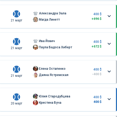
Александра Эала
400 $
+696 $
Магда Линетт
21 март
Ива Йович
400 $
+672 $
Паула Бадоса Хиберт
21 март
Елена Остапенко
400 $
-400 $
Даяна Ястремская
21 март
Юлия Стародубцева
400 $
400 $
Кристина Буча
20 март