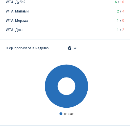
WTA. Дубай
6
/
10
WTA. Майами
2
/
4
WTA. Мерида
1
/
0
WTA. Доха
1
/
2
6
шт.
В ср. прогнозов в неделю
Теннис
Теннис