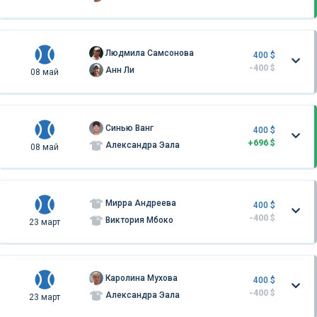
Людмила Самсонова
400 $
-400 $
Анн Ли
08 май
Синью Ванг
400 $
+696 $
Александра Эала
08 май
Мирра Андреева
400 $
-400 $
Виктория Мбоко
23 март
Каролина Мухова
400 $
-400 $
Александра Эала
23 март