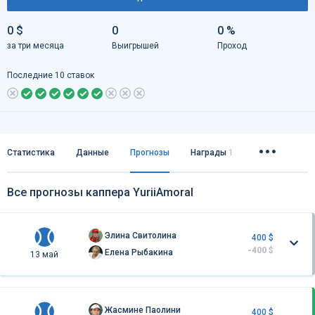
0 $
0
0 %
за три месяца
Выигрышей
Проход
Последние 10 ставок
Статистика
Данные
Прогнозы
Награды
1
Все прогнозы каппера YuriiAmoral
Элина Свитолина
400 $
-400 $
Елена Рыбакина
13 май
Жасмине Паолини
400 $