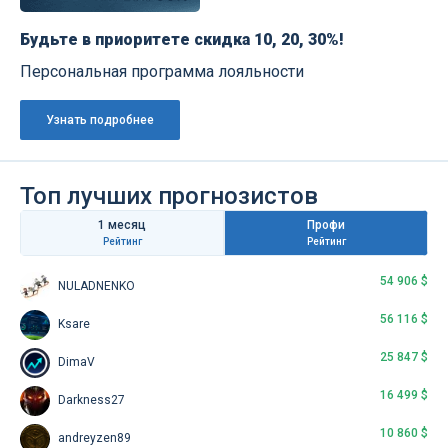
Будьте в приоритете скидка 10, 20, 30%!
Персональная программа лояльности
Узнать подробнее
Топ лучших прогнозистов
1 месяц
Профи
Рейтинг
Рейтинг
54 906 $
NULADNENKO
56 116 $
Ksare
25 847 $
DimaV
16 499 $
Darkness27
10 860 $
andreyzen89