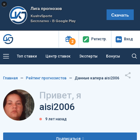
×
Лига прогнозов
Скачать
KushvSporte
Бесплатно - В Google Play
Регистр
.
Вход
2
Топ ставки
Центр ставок
Эксперты
Бонусы
Тренды
Букмекеры
Пресс-центр
Главная
Рейтинг прогнозистов
Данные капера aisi2006
Как тут заработать?
Привет, я
aisi2006
9 лет назад
Подписаться
0