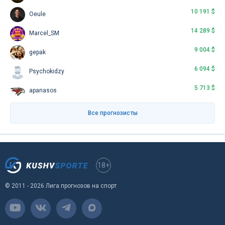
10 191 $
Oeule
14 289 $
Marcel_SM
9 004 $
gepak
6 094 $
Psychokidzy
5 713 $
apanasos
Все прогнозисты
18+
© 2011 - 2026 Лига прогнозов на спорт