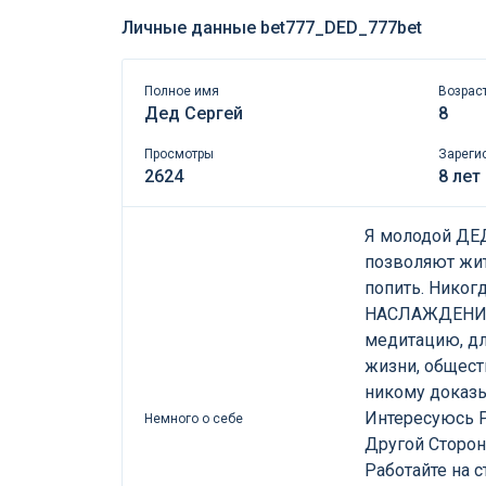
Личные данные bet777_DED_777bet
Полное имя
Возрас
Дед Сергей
8
Просмотры
Зареги
2624
8 лет
Я молодой ДЕД
позволяют жит
попить. Никогд
НАСЛАЖДЕНИЯ. 
медитацию, дл
жизни, общест
никому доказы
Интересуюсь 
Немного о себе
Другой Сторо
Работайте на с