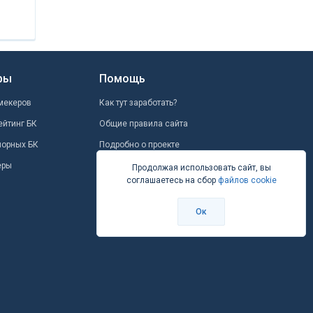
ры
Помощь
мекеров
Как тут заработать?
ейтинг БК
Общие правила сайта
шорных БК
Подробно о проекте
еры
Школа ставок
Продолжая использовать сайт, вы
соглашаетесь на сбор
файлов cookie
Вопрос-ответ
Контакты
Ок