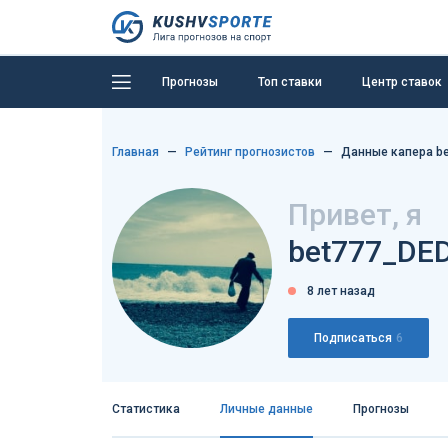
Прогнозы
Топ ставки
Центр ставок
Главная
Рейтинг прогнозистов
Данные капера b
Привет, я
bet777_DE
8 лет назад
Подписаться
6
Статистика
Личные данные
Прогнозы