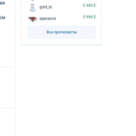
ции
5 340 $
gord_st
том
5 999 $
apanasos
Все прогнозисты