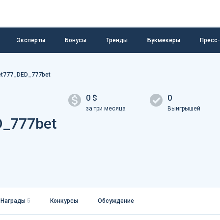
Эксперты
Бонусы
Тренды
Букмекеры
Пресс
et777_DED_777bet
0 $
0
за три месяца
Выигрышей
D_777bet
Награды
5
Конкурсы
Обсуждение