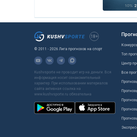
Прогн
18+
Конкурс
© 2011 - 2026 Лига прогнозов на спорт
Топ прог
Центр пр
Kushvsporte не проводит игр на деньги. Вся
Все прог
информация носит ознакомительный
Прогноз
характер. При использовании материалов
сайта активная ссылка на
Прогноз
www.kushvsporte.ru обязательна
Прогнозы
Прогноз
Прогноз
Экспрес