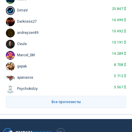
25 847 $
DimaV
16 499 $
Darkness27
10 492 $
andreyzen89
10 191 $
Oeule
14 289 $
Marcel_SM
8 708 $
gepak
5 713 $
apanasos
5 567 $
Psychokidzy
Все прогнозисты