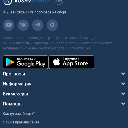
18+
© 2011 - 2026 Лига прогнозов на спорт
Kushvsporte не проводит игр на деньги. Вся информация носит
ознакомительный характер. При использовании материалов сайта
активная ссылка на www.kushvsporte.ru обязательна
Прогнозы
Информация
Букмекеры
Помощь
Как тут заработать?
Общие правила сайта