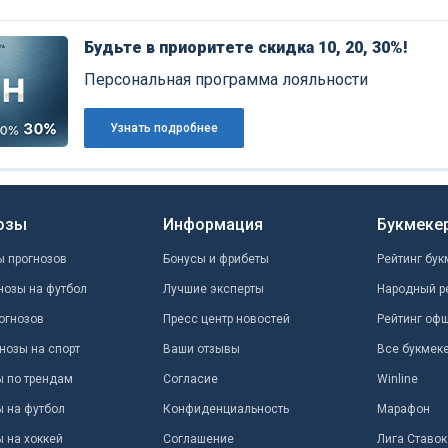
Будьте в приоритете скидка 10, 20, 30%!
Персональная программа лояльности
Узнать подробнее
озы
Информация
Букмеке
ы прогнозов
Бонусы и фрибеты
Рейтинг бук
нозы на футбол
Лучшие эксперты
Народный р
огнозов
Пресс центр новостей
Рейтинг оф
нозы на спорт
Ваши отзывы
Все букмек
ы по трендам
Согласие
Winline
ы на футбол
Конфиденциальность
Марафон
 на хоккей
Соглашение
Лига Ставок