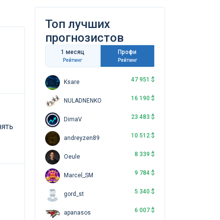
Топ лучших
прогнозистов
1 месяц
Профи
Рейтинг
Рейтинг
47 951 $
Ksare
16 190 $
NULADNENKO
23 483 $
DimaV
нять
10 512 $
andreyzen89
8 339 $
Oeule
9 784 $
Marcel_SM
5 340 $
gord_st
6 007 $
apanasos