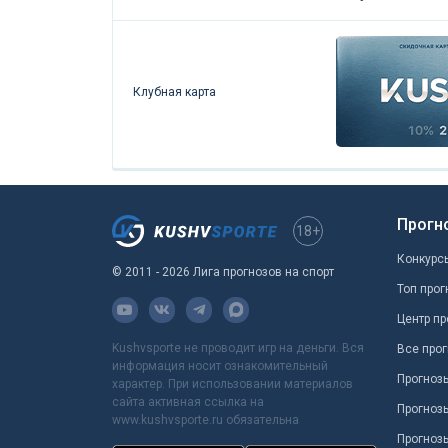
Клубная карта
Прогн
18+
Конкурс
© 2011 - 2026 Лига прогнозов на спорт
Топ прог
Центр пр
Kushvsporte не проводит игр на деньги. Вся
Все прог
информация носит ознакомительный
Прогноз
характер. При использовании материалов
сайта активная ссылка на
Прогноз
www.kushvsporte.ru обязательна
Прогнозы