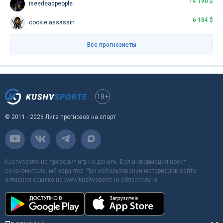
14 190 $
iseedeadpeople
6 184 $
cookie.assassin
Все прогнозисты
18+
© 2011 - 2026 Лига прогнозов на спорт
Kushvsporte не проводит игр на деньги. Вся информация носит
ознакомительный характер. При использовании материалов сайта
активная ссылка на www.kushvsporte.ru обязательна