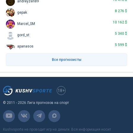
andreyzen89
8 276 $
gepak
10 162 $
Marcel_SM
5 340 $
gord_st
5 599 $
apanasos
Все прогнозисты
18+
© 2011 - 2026 Лига прогнозов на спорт
Kushvsporte не проводит игр на деньги. Вся информация носит