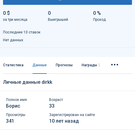
0 $
0
0 %
за три месяца
Выигрышей
Проход
Последние 10 ставок
Нет данных
Статистика
Данные
Прогнозы
Награды
2
Личные данные dirkk
Полное имя
Возраст
Борис
33
Просмотры
Зарегистрирован на сайте
341
10 лет назад