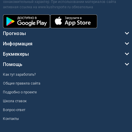
ознакомительный характер. При использовании материалов сайта
активная ссылка на www.kushvsporte.ru обязательна
Прогнозы
Информация
Букмекеры
Помощь
Как тут заработать?
Общие правила сайта
Подробно о проекте
Школа ставок
Вопрос-ответ
Контакты