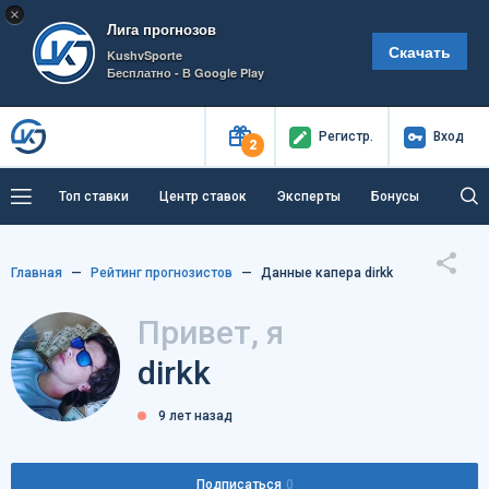
×
Лига прогнозов
Скачать
KushvSporte
Бесплатно - В Google Play
Регистр
.
Вход
2
Топ ставки
Центр ставок
Эксперты
Бонусы
Тренды
Букмекеры
Пресс-центр
Главная
Рейтинг прогнозистов
Данные капера dirkk
Как тут заработать?
Привет, я
dirkk
9 лет назад
Подписаться
0