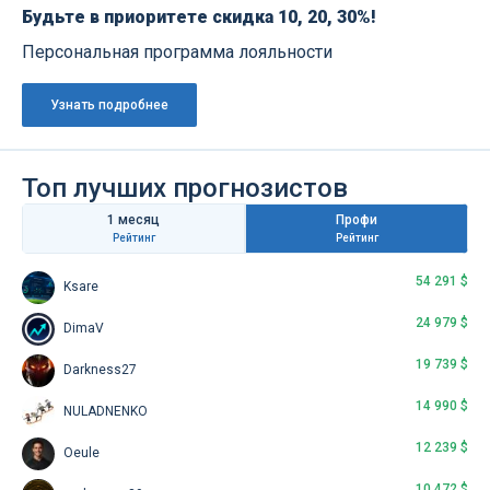
Будьте в приоритете скидка 10, 20, 30%!
Персональная программа лояльности
Узнать подробнее
Топ лучших прогнозистов
1 месяц
Профи
Рейтинг
Рейтинг
54 291 $
Ksare
24 979 $
DimaV
19 739 $
Darkness27
14 990 $
NULADNENKO
12 239 $
Oeule
10 472 $