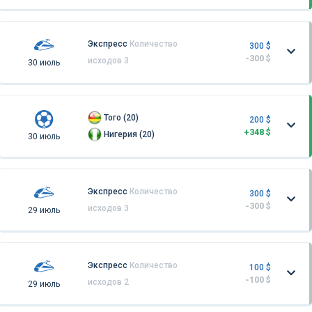
Экспресс
Количество
300 $
-300 $
исходов 3
30 июль
Того (20)
200 $
+348 $
Нигерия (20)
30 июль
Экспресс
Количество
300 $
-300 $
исходов 3
29 июль
Экспресс
Количество
100 $
-100 $
исходов 2
29 июль