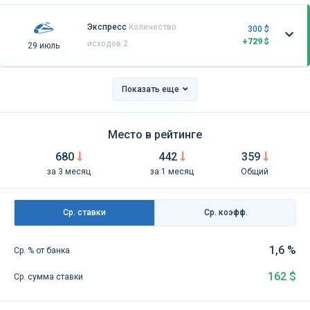
Экспресс
Количество
300 $
+729 $
исходов 2
29 июль
Показать еще
Место в рейтинге
680
442
359
за 3 месяц
за 1 месяц
Общий
Ср. ставки
Ср. коэфф.
1,6 %
Ср. % от банка
162 $
Ср. сумма ставки