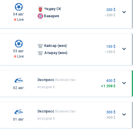
Чеджу СК
200 $
04 авг.
-200 $
Бавария
Live
Кайсар (жен)
100 $
03 авг.
-100 $
Атырау (жен)
Live
Экспресс
Количество
400 $
+1 208 $
исходов 6
02 авг.
Экспресс
Количество
300 $
-300 $
исходов 6
01 авг.