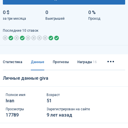
0 $
0
0 %
за три месяца
Выигрышей
Проход
Последние 10 ставок
Статистика
Данные
Прогнозы
Награды
16
Личные данные giva
Полное имя
Возраст
Ivan
51
Просмотры
Зарегистрирован на сайте
17789
9 лет назад