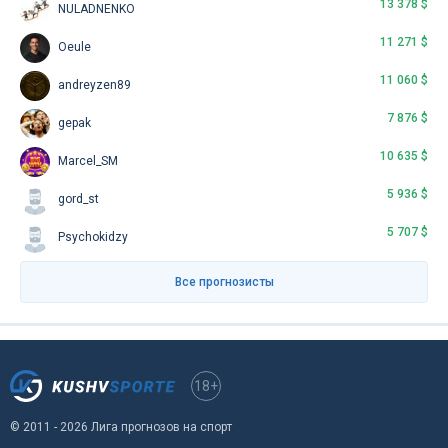
13 378 $
NULADNENKO
11 271 $
Oeule
11 060 $
andreyzen89
7 876 $
gepak
10 635 $
Marcel_SM
5 936 $
gord_st
5 707 $
Psychokidzy
Все прогнозисты
18+
© 2011 - 2026 Лига прогнозов на спорт