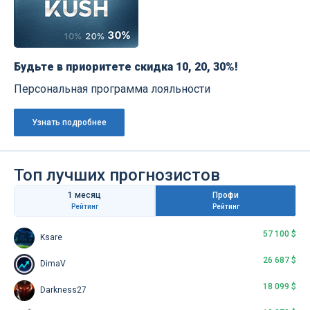
Будьте в приоритете скидка 10, 20, 30%!
Персональная программа лояльности
Узнать подробнее
Топ лучших прогнозистов
1 месяц
Профи
Рейтинг
Рейтинг
57 100 $
Ksare
26 687 $
DimaV
18 099 $
Darkness27