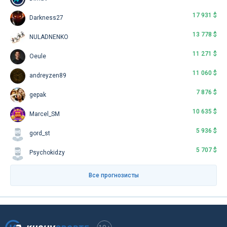
17 931 $
Darkness27
13 778 $
NULADNENKO
11 271 $
Oeule
11 060 $
andreyzen89
7 876 $
gepak
10 635 $
Marcel_SM
5 936 $
gord_st
5 707 $
Psychokidzy
Все прогнозисты