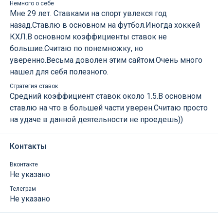
Немного о себе
Мне 29 лет. Ставками на спорт увлекся год
назад.Ставлю в основном на футбол.Иногда хоккей
КХЛ.В основном коэффициенты ставок не
большие.Считаю по понемножку, но
уверенно.Весьма доволен этим сайтом.Очень много
нашел для себя полезного.
Стратегия ставок
Средний коэффициент ставок около 1.5.В основном
ставлю на что в большей части уверен.Считаю просто
на удаче в данной деятельности не проедешь))
Контакты
Вконтакте
Не указано
Телеграм
Не указано