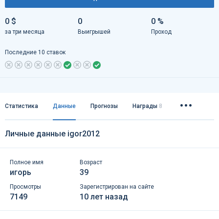
0 $
0
0 %
за три месяца
Выигрышей
Проход
Последние 10 ставок
Статистика
Данные
Прогнозы
Награды
8
Личные данные igor2012
Полное имя
Возраст
игорь
39
Просмотры
Зарегистрирован на сайте
7149
10 лет назад