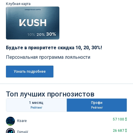
Клубная карта
Будьте в приоритете скидка 10, 20, 30%!
Персональная программа лояльности
Узнать подробнее
Топ лучших прогнозистов
1 месяц
Профи
Рейтинг
Рейтинг
57 100 $
Ksare
26 687 $
DimaV