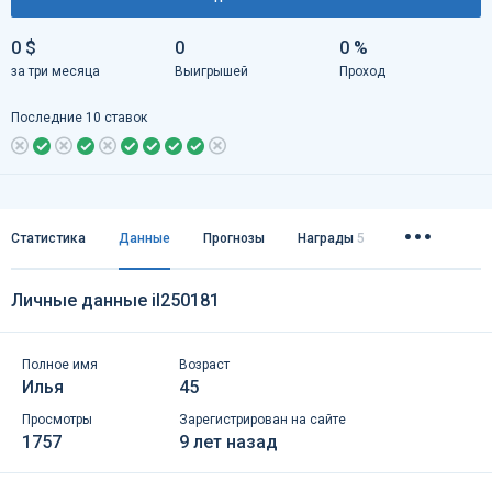
0 $
0
0 %
за три месяца
Выигрышей
Проход
Последние 10 ставок
Статистика
Данные
Прогнозы
Награды
5
Личные данные il250181
Полное имя
Возраст
Илья
45
Просмотры
Зарегистрирован на сайте
1757
9 лет назад