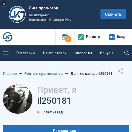
×
Лига прогнозов
Скачать
KushvSporte
Бесплатно - В Google Play
Регистр
.
Вход
2
Топ ставки
Центр ставок
Эксперты
Бонусы
Тренды
Букмекеры
Пресс-центр
Главная
Рейтинг прогнозистов
Данные капера il250181
Как тут заработать?
Привет, я
il250181
7 лет назад
Подписаться
2