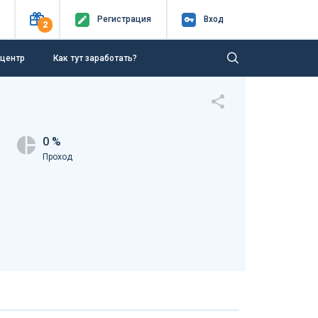
Регистр
ация
Вход
2
-центр
Как тут заработать?
0 %
Проход