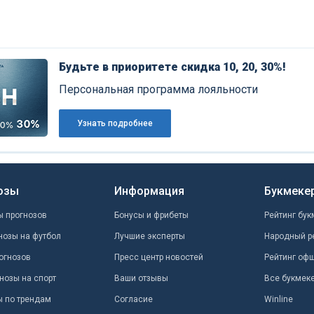
Будьте в приоритете скидка 10, 20, 30%!
Персональная программа лояльности
Узнать подробнее
озы
Информация
Букмеке
ы прогнозов
Бонусы и фрибеты
Рейтинг бук
нозы на футбол
Лучшие эксперты
Народный р
огнозов
Пресс центр новостей
Рейтинг оф
нозы на спорт
Ваши отзывы
Все букмек
ы по трендам
Согласие
Winline