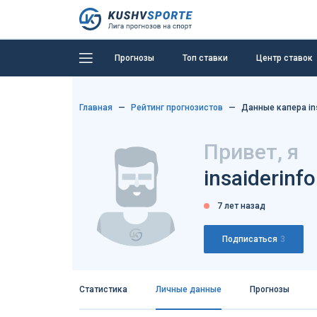
Прогнозы
Топ ставки
Центр ставок
Главная
Рейтинг прогнозистов
Данные капера in
Привет, я
insaiderinf
7 лет назад
Подписаться
3
Статистика
Личные данные
Прогнозы