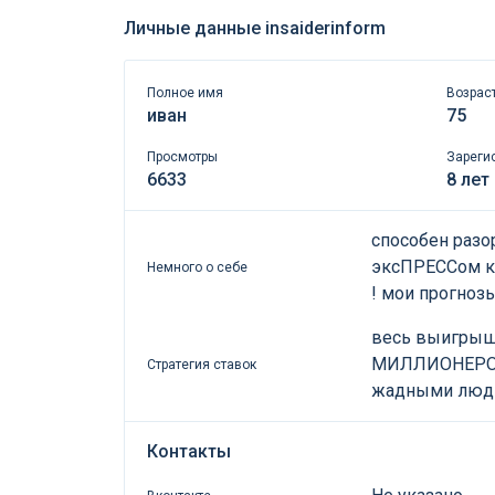
Личные данные insaiderinform
Полное имя
Возрас
иван
75
Просмотры
Зареги
6633
8 лет
способен разо
эксПРЕССом кф
Немного о себе
! мои прогнозы 
весь выигрыш 
МИЛЛИОНЕРОМ 
Стратегия ставок
жадными людьм
Контакты