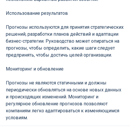
Использование результатов
Прогнозы используются для принятия стратегических
решений, разработки планов действий и адаптации
бизнес-стратегии. Руководство может опираться на
прогнозы, чтобы определить, какие шаги следует
предпринять, чтобы достичь целей организации.
Мониторинг и обновление
Прогнозы не являются статичными и должны
периодически обновляться на основе новых данных
и происходящих изменений. Мониторинг и
регулярное обновление прогнозов позволяют
компаниям легко адаптироваться к изменяющимся
условиям.