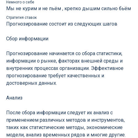
Немного о себе
Мы не курим и не пьём , крепко дышим сильно бьём
Стратегия ставок
Прогнозирование состоит из следующих шагов
Сбор информации
Прогнозирование начинается со сбора статистики,
информации о рынке, факторах внешней среды и
внутренних процессах организации. Эффективное
прогнозирование требует качественных и
достоверных данных.
Анализ
После сбора информации следует их анализ с
применением различных методов и инструментов,
таких как статистические методы, экономические
модели, анализ временных рядов и многие другие.