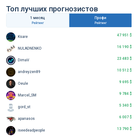
Топ лучших прогнозистов
1 месяц
Профи
Рейтинг
Рейтинг
47 951 $
Ksare
16 190 $
NULADNENKO
23 483 $
DimaV
10 512 $
andreyzen89
9 695 $
Oeule
9 784 $
Marcel_SM
5 340 $
gord_st
6 007 $
apanasos
13 790 $
iseedeadpeople