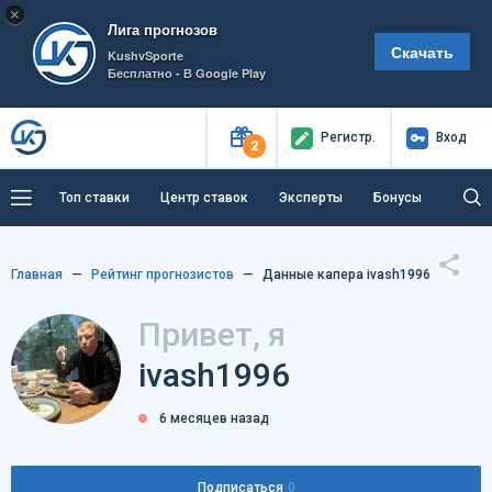
×
Лига прогнозов
Скачать
KushvSporte
Бесплатно - В Google Play
Регистр
.
Вход
2
Топ ставки
Центр ставок
Эксперты
Бонусы
Тренды
Букмекеры
Пресс-центр
Главная
Рейтинг прогнозистов
Данные капера ivash1996
Как тут заработать?
Привет, я
ivash1996
6 месяцев назад
Подписаться
0