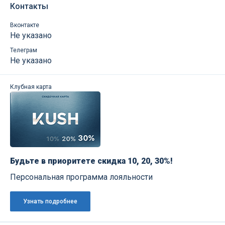
Контакты
Вконтакте
Не указано
Телеграм
Не указано
Клубная карта
Будьте в приоритете скидка 10, 20, 30%!
Персональная программа лояльности
Узнать подробнее