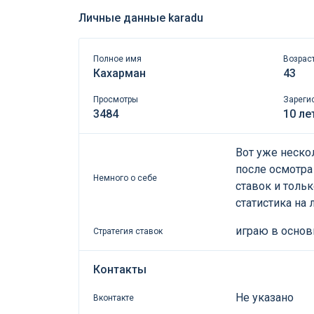
Личные данные karadu
Полное имя
Возрас
Кахарман
43
Просмотры
Зареги
3484
10 ле
Вот уже нескол
после осмотра
Немного о себе
ставок и толь
статистика на 
играю в основ
Стратегия ставок
Контакты
Не указано
Вконтакте