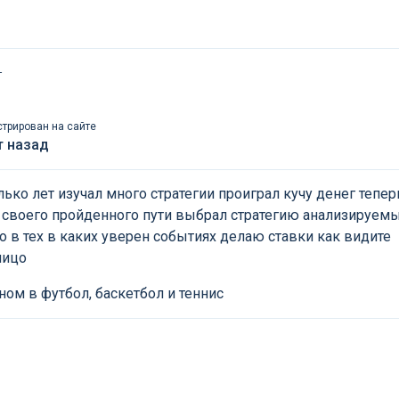
т
стрирован на сайте
т назад
ько лет изучал много стратегии проиграл кучу денег тепер
 своего пройденного пути выбрал стратегию анализируем
ко в тех в каких уверен событиях делаю ставки как видите
лицо
ном в футбол, баскетбол и теннис