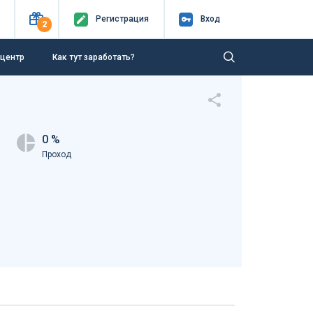
Регистр
ация
Вход
2
-центр
Как тут заработать?
0 %
Проход