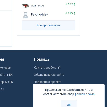
5 607 $
apanasos
6 215 $
Psychokidzy
Все прогнозисты
ры
Помощь
мекеров
Как тут заработать?
ейтинг БК
Общие правила сайта
шорных БК
Подробно о проекте
еры
Школа ставок
Продолжая использовать сайт, вы
соглашаетесь на сбор
файлов cookie
Вопрос-ответ
Контакты
Ок