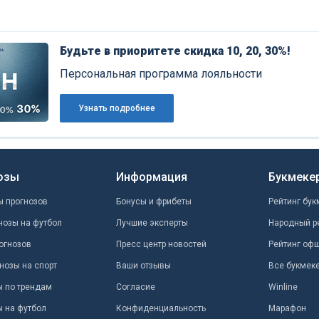
Будьте в приоритете скидка 10, 20, 30%!
Персональная программа лояльности
Узнать подробнее
озы
Информация
Букмеке
ы прогнозов
Бонусы и фрибеты
Рейтинг бук
нозы на футбол
Лучшие эксперты
Народный р
огнозов
Пресс центр новостей
Рейтинг оф
нозы на спорт
Ваши отзывы
Все букмек
ы по трендам
Согласие
Winline
ы на футбол
Конфиденциальность
Марафон