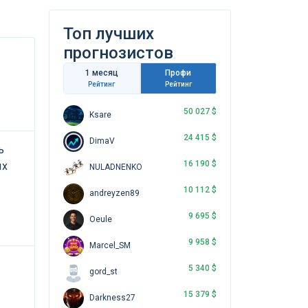
Топ лучших
прогнозистов
1 месяц
Профи
Рейтинг
Рейтинг
50 027 $
Ksare
24 415 $
DimaV
ь
16 190 $
ых
NULADNENKO
10 112 $
andreyzen89
9 695 $
Oeule
9 958 $
Marcel_SM
5 340 $
gord_st
15 379 $
Darkness27