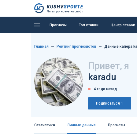
Прогнозы
Топ ставки
Центр ставок
Главная
Рейтинг прогнозистов
Данные капера ka
Привет, я
karadu
4 года назад
Подписаться
1
Статистика
Личные данные
Прогнозы