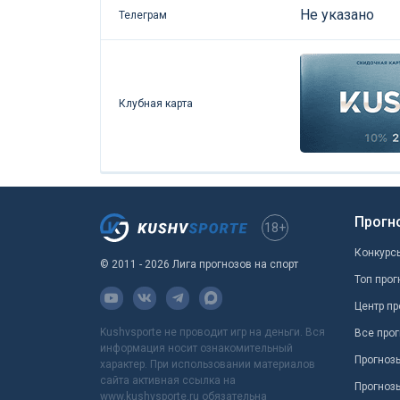
Не указано
Телеграм
Клубная карта
Прогн
18+
Конкурс
© 2011 - 2026 Лига прогнозов на спорт
Топ прог
Центр пр
Kushvsporte не проводит игр на деньги. Вся
Все прог
информация носит ознакомительный
Прогноз
характер. При использовании материалов
сайта активная ссылка на
Прогноз
www.kushvsporte.ru обязательна