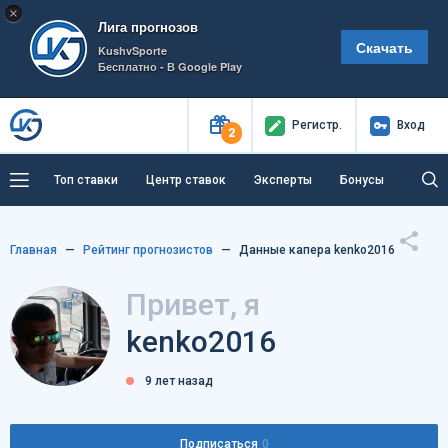
×
Лига прогнозов
Скачать
KushvSporte
Бесплатно - В Google Play
Регистр
.
Вход
2
Топ ставки
Центр ставок
Эксперты
Бонусы
Тренды
Букмекеры
Пресс-центр
Главная
Рейтинг прогнозистов
Данные капера kenko2016
Как тут заработать?
Привет, я
kenko2016
9 лет назад
Подписаться
0