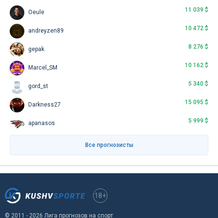
11 039 $
Oeule
10 472 $
andreyzen89
8 276 $
gepak
10 162 $
Marcel_SM
5 340 $
gord_st
15 095 $
Darkness27
5 999 $
apanasos
Все прогнозисты
18+
© 2011 - 2026 Лига прогнозов на спорт