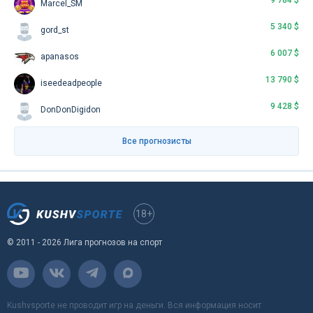
Marcel_SM
5 340 $
gord_st
6 007 $
apanasos
13 790 $
iseedeadpeople
9 428 $
DonDonDigidon
Все прогнозисты
18+
© 2011 - 2026 Лига прогнозов на спорт
Kushvsporte не проводит игр на деньги. Вся информация носит