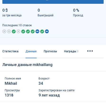
0 $
0
0 %
за три месяца
Выигрышей
Проход
Последние 10 ставок
Статистика
Данные
Прогнозы
Награды
8
Личные данные mikhaillang
Полное имя
Возраст
Mikhail
34
Просмотры
Зарегистрирован на сайте
1318
9 лет назад