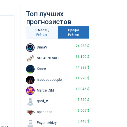
Топ лучших
прогнозистов
1 месяц
Профи
Рейтинг
Рейтинг
24 983 $
DimaV
16 190 $
NULADNENKO
44 939 $
Ksare
14 990 $
iseedeadpeople
10 046 $
Marcel_SM
5 340 $
gord_st
6 007 $
apanasos
5 443 $
Psychokidzy