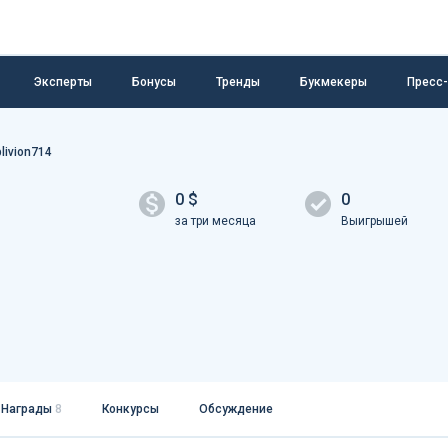
Эксперты
Бонусы
Тренды
Букмекеры
Пресс
livion714
0 $
0
за три месяца
Выигрышей
Награды
8
Конкурсы
Обсуждение