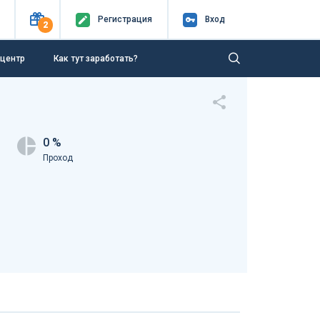
Регистр
ация
Вход
2
-центр
Как тут заработать?
0 %
Проход