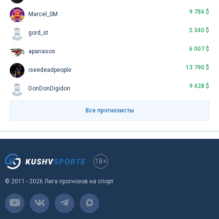
9 784 $
Marcel_SM
5 340 $
gord_st
6 007 $
apanasos
13 790 $
iseedeadpeople
9 428 $
DonDonDigidon
Все прогнозисты
18+
© 2011 - 2026 Лига прогнозов на спорт