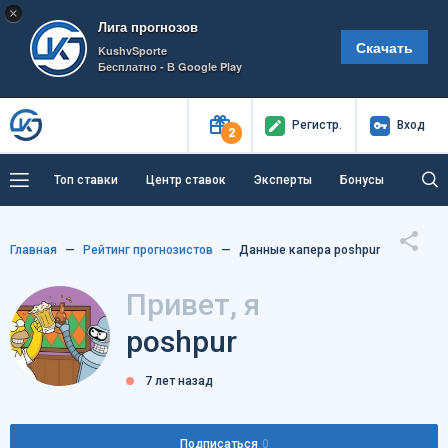
×
Лига прогнозов
Скачать
KushvSporte
Бесплатно - В Google Play
Регистр
.
Вход
2
Топ ставки
Центр ставок
Эксперты
Бонусы
Тренды
Букмекеры
Пресс-центр
Главная
Рейтинг прогнозистов
Данные капера poshpur
Как тут заработать?
Привет, я
poshpur
7 лет назад
Подписаться
0