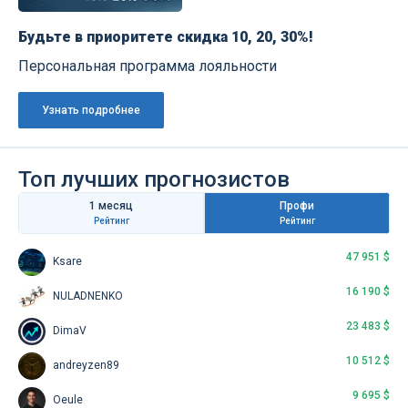
Будьте в приоритете скидка 10, 20, 30%!
Персональная программа лояльности
Узнать подробнее
Топ лучших прогнозистов
1 месяц
Профи
Рейтинг
Рейтинг
47 951 $
Ksare
16 190 $
NULADNENKO
23 483 $
DimaV
10 512 $
andreyzen89
9 695 $
Oeule