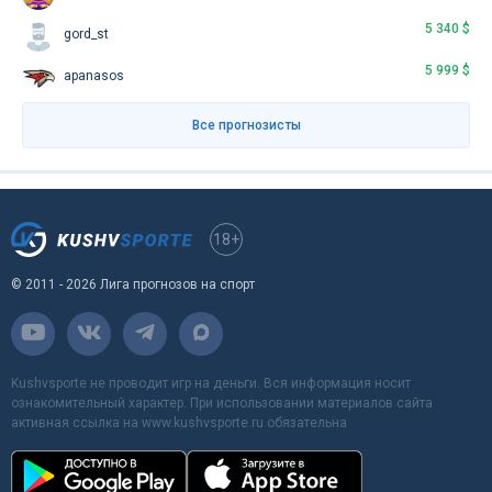
5 340 $
gord_st
5 999 $
apanasos
Все прогнозисты
18+
© 2011 - 2026 Лига прогнозов на спорт
Kushvsporte не проводит игр на деньги. Вся информация носит
ознакомительный характер. При использовании материалов сайта
активная ссылка на www.kushvsporte.ru обязательна