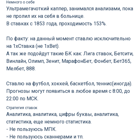
Немного о себе
Ультрамегачоткий каппер, занимался анализами, пока
не пролил их на себя в больнице.
В ставках с 1853 года, проходимость 153%.
По факту: на данный момент ставлю исключительно
на 1хСтавка (не 1хBet).
А так же подойдут такие БК как: Лига ставок, Бетсити,
Винлайн, Олимп, Зенит, МарафонБет, Фонбет, Бет365,
Мелбет, 888.
Ставлю на футбол, хоккей, баскетбол, теннис(иногда).
Прогнозы могут появиться в любое время с 8:00, до
22:00 по МСК.
Стратегия ставок
Аналитика, аналитика, цифры буквы, аналитика,
статистика, еще немного статистика.
- Не пользуюсь МПК.
- Не пользуюсь сканнерами и тп.