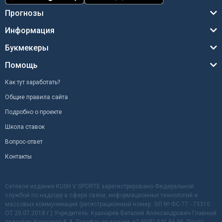
Прогнозы
Информация
Букмекеры
Помощь
Как тут заработать?
Общие правила сайта
Подробно о проекте
Школа ставок
Вопрос-ответ
Контакты
Сетевое издание KUSH V SPORTE зарегистрировано Федеральной
службой по надзору в сфере связи, информационных технологий и
массовых коммуникаций (регистрационный номер: ЭЛ № ФС 77 - 73310
ОТ 20.07.2018 г.) Учредитель: Кушнарев Виталий Александрович Главный