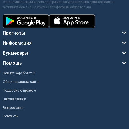
ознакомительный характер. При использовании материалов сайта
активная ссылка на www.kushvsporte.ru обязательна
Прогнозы
Информация
Букмекеры
Помощь
Как тут заработать?
Общие правила сайта
Подробно о проекте
Школа ставок
Вопрос-ответ
Контакты