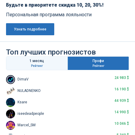
Будьте в приоритете скидка 10, 20, 30%!
Персональная программа лояльности
Узнать подробнее
Топ лучших прогнозистов
1 месяц
Профи
Рейтинг
Рейтинг
24 983 $
DimaV
16 190 $
NULADNENKO
44 939 $
Ksare
14 990 $
iseedeadpeople
10 046 $
Marcel_SM
5 340 $