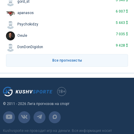
gord_st
6 007 $
apanasos
5 443 $
Psychokidzy
7 035 $
Oeule
9 428 $
DonDonDigidon
Все прогнозисты
18+
© 2011 - 2026 Лига прогнозов на спорт
Kushvsporte не проводит игр на деньги. Вся информация носит