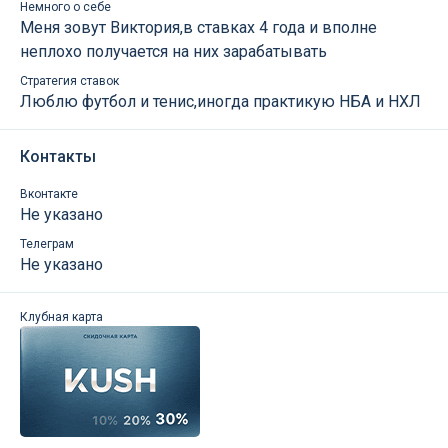
Немного о себе
Меня зовут Виктория,в ставках 4 года и вполне
неплохо получается на них зарабатывать
Стратегия ставок
Люблю футбол и тенис,иногда практикую НБА и НХЛ
Контакты
Вконтакте
Не указано
Телеграм
Не указано
Клубная карта