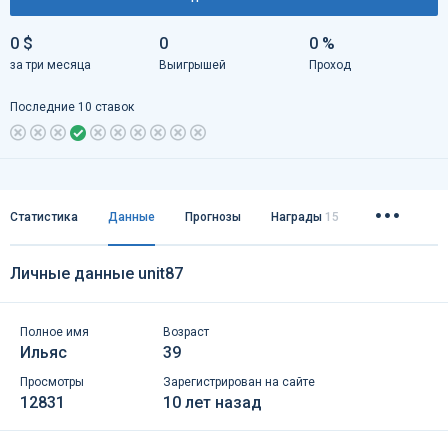
0 $
0
0 %
за три месяца
Выигрышей
Проход
Последние 10 ставок
Статистика
Данные
Прогнозы
Награды
15
Личные данные unit87
Полное имя
Возраст
Ильяс
39
Просмотры
Зарегистрирован на сайте
12831
10 лет назад