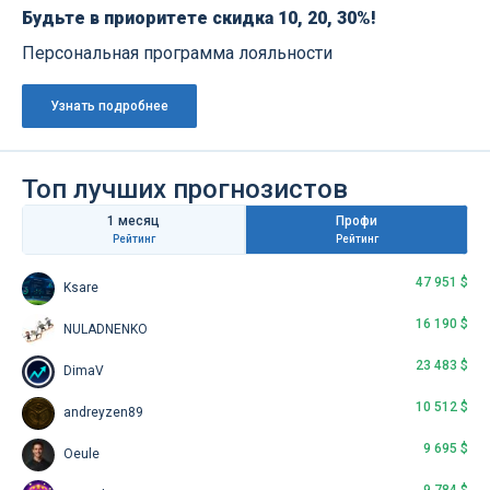
Будьте в приоритете скидка 10, 20, 30%!
Персональная программа лояльности
Узнать подробнее
Топ лучших прогнозистов
1 месяц
Профи
Рейтинг
Рейтинг
47 951 $
Ksare
16 190 $
NULADNENKO
23 483 $
DimaV
10 512 $
andreyzen89
9 695 $
Oeule
9 784 $