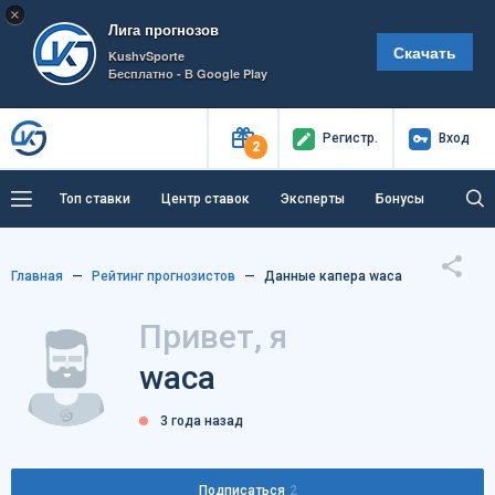
×
Лига прогнозов
Скачать
KushvSporte
Бесплатно - В Google Play
Регистр
.
Вход
2
Топ ставки
Центр ставок
Эксперты
Бонусы
Тренды
Букмекеры
Пресс-центр
Главная
Рейтинг прогнозистов
Данные капера waca
Как тут заработать?
Привет, я
waca
3 года назад
Подписаться
2