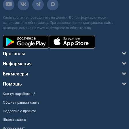
Kushvsporte не проводит игр на деньги. Вся информация носит
ознакомительный характер. При использовании материалов сайта
активная ссылка на www.kushvsporte.ru обязательна
Прогнозы
Информация
Букмекеры
Помощь
Как тут заработать?
Общие правила сайта
Подробно о проекте
Школа ставок
Вопрос-ответ