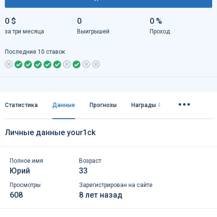
0 $
0
0 %
за три месяца
Выигрышей
Проход
Последние 10 ставок
Статистика
Данные
Прогнозы
Награды
4
Личные данные your1ck
Полное имя
Возраст
Юрий
33
Просмотры
Зарегистрирован на сайте
608
8 лет назад