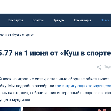
Эксперты
Бонусы
Тренды
Букмекеры
Пресс
июня от «Куш в спорте»
.77 на 1 июня от «Куш в спорте
Под
й лоск на игровые связи, остальные сборные обкатывают
йку. Мы подробно разобрали
три интригующих товарищеск
очь на вторник, собрав из них интересный экспресс с кэфо
ущего мундиаля.