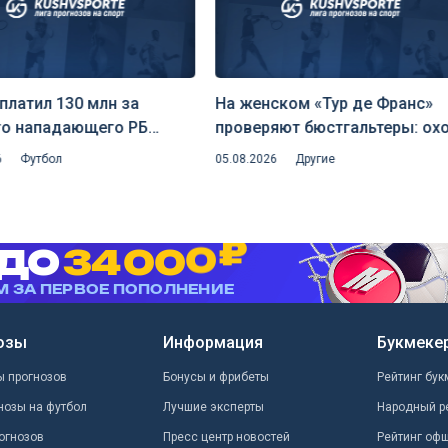
платил 130 млн за
На женском «Тур де Франс»
го нападающего РБ
проверяют бюстгальтеры: ох
г — клуб едко пошутил
на скрытую аэродинамику и
6
Футбол
05.08.2026
Другие
сайдером Романо
риск дисквалификаций
озы
Информация
Букмеке
ы прогнозов
Бонусы и фрибеты
Рейтинг бук
нозы на футбол
Лучшие эксперты
Народный р
огнозов
Пресс центр новостей
Рейтинг оф