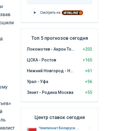
ры
Смотреть на
ызвав
ершили
Топ 5 прогнозов сегодня
ой
Локомотив - Акрон Тольятти
+202
ЦСКА - Ростов
+165
Нижний Новгород - Нефтехимик
+61
Урал - Уфа
+56
нему
Зенит - Родина Москва
+55
тьев»
й
Центр ставок сегодня
ль.
иалист
Чемпионат Беларуси. Высшая лига