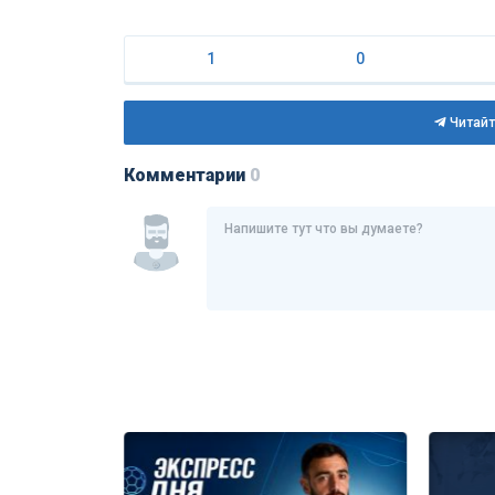
1
0
Читайт
Комментарии
0