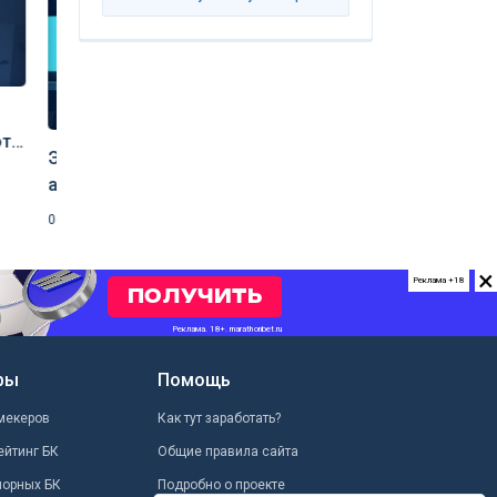
ота
Экспресс дня на матчи 7
Экспресс дня на
августа от «Куш в спорте»
еврокубков от «
августа 2026)
06.08.2026
Футбол
05.08.2026
Футбол
×
Реклама +18
ры
Помощь
мекеров
Как тут заработать?
ейтинг БК
Общие правила сайта
шорных БК
Подробно о проекте