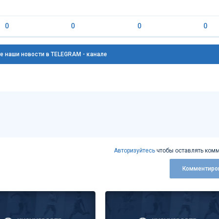
0
0
0
0
е наши новости в TELEGRAM - канале
Авторизуйтесь
чтобы оставлять комм
Комментиро