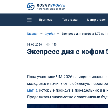
Прогнозы
Топ ставки
Центр ставок
Главная
Футбол
Экспресс дня с кэфом 5.77 на 1 
01.06.2026
440
Экспресс дня с кэфом 5
Пока участники ЧМ-2026 наводят финальны
молодежь и начинают глобальную перестро
матча
, которые пройдут в понедельник и в н
Продолжаем знакомство с участниками буд